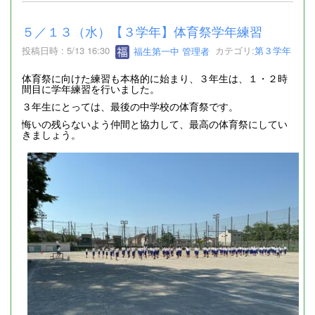
５／１３（水）【３学年】体育祭学年練習
投稿日時 : 5/13 16:30
福生第一中 管理者
カテゴリ:
第３学年
体育祭に向けた練習も本格的に始まり、３年生は、１・２時
間目に学年練習を行いました。
３年生にとっては、最後の中学校の体育祭です。
悔いの残らないよう仲間と協力して、最高の体育祭にしてい
きましょう。