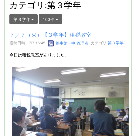
カテゴリ:第３学年
第３学年
100件
７／７（火）【３学年】租税教室
投稿日時 : 7/7 16:45
福生第一中 管理者
カテゴリ:
第３学年
今日は租税教室がありました。