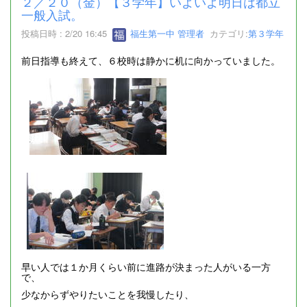
２／２０（金）【３学年】いよいよ明日は都立
一般入試。
投稿日時 : 2/20 16:45
福生第一中 管理者
カテゴリ:
第３学年
前日指導も終えて、６校時は静かに机に向かっていました。
早い人では１か月くらい前に進路が決まった人がいる一方
で、
少なからずやりたいことを我慢したり、