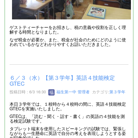
ゲストティーチャーをお招きし、税の意義や役割を正しく理
解する時間となりました。
なぜ税金が必要か、また、税金が社会のためにどのように使
われているかなどわかりやすくお話いただきました。
６／３（水）【第３学年】英語４技能検定
GTEC
投稿日時 : 6/3 16:30
福生第一中 管理者
カテゴリ:
第３学年
本日３学年では、１校時から４校時の間に、英語４技能検定
GTECを実施いたしました。
GTECは、「読む・聞く・話す・書く」の英語の４技能を測
る検定試験です。
タブレット端末を使用したスピーキングの試験では、緊張し
ながらも一生懸命に英語で自分の考えを表現しようとする姿
が印象的でした。