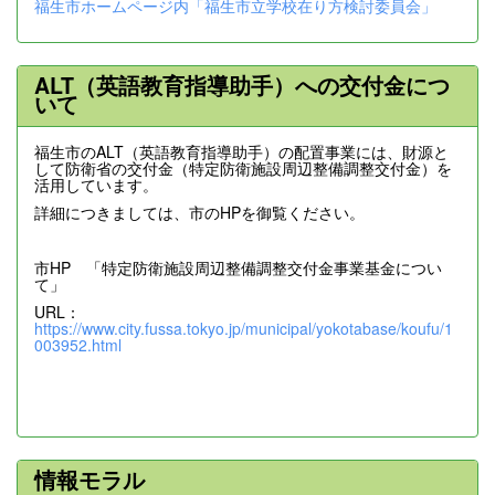
福生市ホームページ内「福生市立学校在り方検討委員会」
ALT（英語教育指導助手）への交付金につ
いて
福生市のALT（英語教育指導助手）の配置事業には、財源と
して防衛省の交付金（特定防衛施設周辺整備調整交付金）を
活用しています。
詳細につきましては、市のHPを御覧ください。
市HP 「特定防衛施設周辺整備調整交付金事業基金につい
て」
URL：
https://www.city.fussa.tokyo.jp/municipal/yokotabase/koufu/1
003952.html
情報モラル