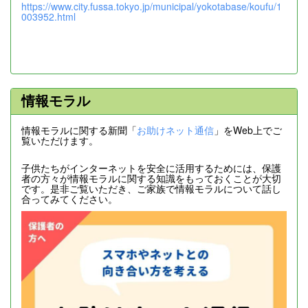
https://www.city.fussa.tokyo.jp/municipal/yokotabase/koufu/1
003952.html
情報モラル
情報モラルに関する新聞「
お助けネット通信
」をWeb上でご
覧いただけます。
子供たちがインターネットを安全に活用するためには、保護
者の方々が情報モラルに関する知識をもっておくことが大切
です。是非ご覧いただき、ご家族で情報モラルについて話し
合ってみてください。