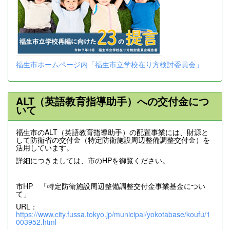
福生市ホームページ内「福生市立学校在り方検討委員会」
ALT（英語教育指導助手）への交付金につ
いて
福生市のALT（英語教育指導助手）の配置事業には、財源と
して防衛省の交付金（特定防衛施設周辺整備調整交付金）を
活用しています。
詳細につきましては、市のHPを御覧ください。
市HP 「特定防衛施設周辺整備調整交付金事業基金につい
て」
URL：
https://www.city.fussa.tokyo.jp/municipal/yokotabase/koufu/1
003952.html