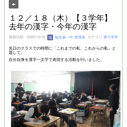
１２／１８（木）【３学年】
去年の漢字・今年の漢字
投稿日時 : 2025/12/18
福生第一中 管理者
カテゴリ:
第３学年
先日のクラスでの時間に「これまでの私、これからの私」と
題して、
自分自身を漢字一文字で表現する活動を行いました。