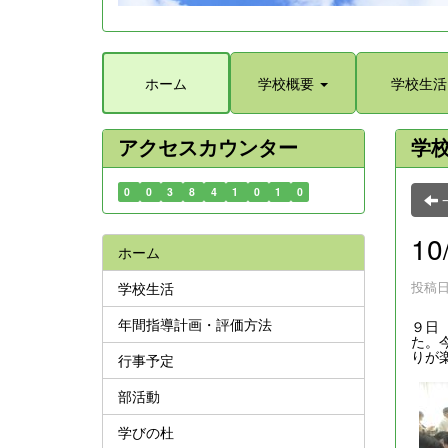
ホーム
学校概要
学校生活
アクセスカウンター
学
0
0
3
8
4
1
0
1
0
1
ホーム
投稿日時
学校生活
年間指導計画・評価方法
９日
た。
りが
行事予定
部活動
学びの杜