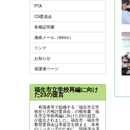
PTA
CS委員会
各種証明書
連絡メール（tetoru）
リンク
お知らせ
保護者ページ
福生市立学校再編に向け
た23の提言
有識者等で組織する「福生市立学
校在り方検討委員会」の報告書「福
生市立学校再編に向けた23の提言」
が提出されました。福生市・福生市
教育委員会は本提言を踏まえ、未来
のふっさっ子のために、50年先を見