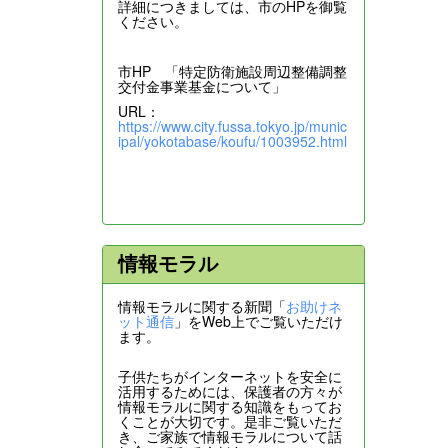
詳細につきましては、市のHPを御覧
ください。
市HP 「特定防衛施設周辺整備調整
交付金事業基金について」
URL：
https://www.city.fussa.tokyo.jp/munic
ipal/yokotabase/koufu/1003952.html
情報モラル
情報モラルに関する新聞「
お助けネ
ット通信
」をWeb上でご覧いただけ
ます。
子供たちがインターネットを安全に
活用するためには、保護者の方々が
情報モラルに関する知識をもってお
くことが大切です。是非ご覧いただ
き、ご家族で情報モラルについて話