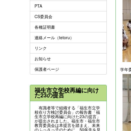
PTA
CS委員会
各種証明書
連絡メール（tetoru）
リンク
お知らせ
保護者ページ
学年
福生市立学校再編に向け
た23の提言
有識者等で組織する「福生市立学
校在り方検討委員会」の報告書「福
生市立学校再編に向けた23の提言」
が提出されました。福生市・福生市
教育委員会は本提言を踏まえ、未来
のふっさっ子のために、50年先を見