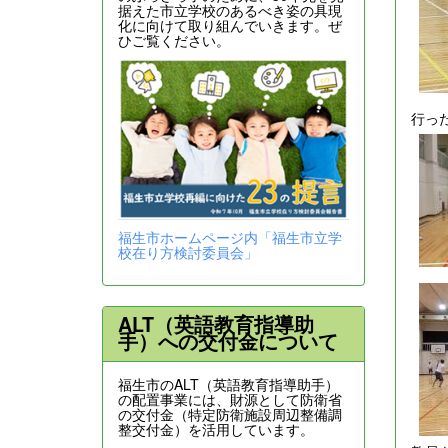
据えた市立学校のあるべき姿の具現
化に向けて取り組んでいきます。ぜ
ひご覧ください。
行っ
福生市ホームページ内「福生市立学
校在り方検討委員会」
ALT（英語教育指導助
手）への交付金について
福生市のALT（英語教育指導助手）
の配置事業には、財源として防衛省
の交付金（特定防衛施設周辺整備調
整交付金）を活用しています。