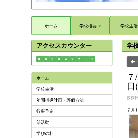
ホーム
学校概要
学校生活
アクセスカウンター
学
0
0
3
8
4
2
2
5
3
７
ホーム
日(
学校生活
投稿日時
年間指導計画・評価方法
７月
行事予定
部活動
学びの杜