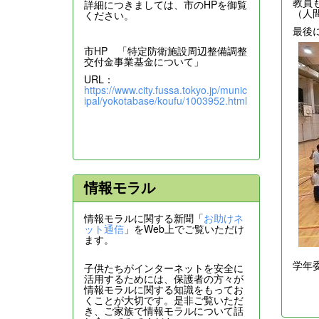
教員
詳細につきましては、市のHPを御覧
（人
ください。
最後
市HP 「特定防衛施設周辺整備調整
交付金事業基金について」
URL：
https://www.city.fussa.tokyo.jp/munic
ipal/yokotabase/koufu/1003952.html
情報モラル
情報モラルに関する新聞「
お助けネ
ット通信
」をWeb上でご覧いただけ
ます。
学年
子供たちがインターネットを安全に
活用するためには、保護者の方々が
情報モラルに関する知識をもってお
くことが大切です。是非ご覧いただ
き、ご家族で情報モラルについて話