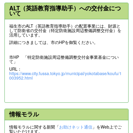
ALT（英語教育指導助手）への交付金につ
いて
福生市のALT（英語教育指導助手）の配置事業には、財源と
して防衛省の交付金（特定防衛施設周辺整備調整交付金）を
活用しています。
詳細につきましては、市のHPを御覧ください。
市HP 「特定防衛施設周辺整備調整交付金事業基金につい
て」
URL：
https://www.city.fussa.tokyo.jp/municipal/yokotabase/koufu/1
003952.html
情報モラル
情報モラルに関する新聞「
お助けネット通信
」をWeb上でご
覧いただけます。