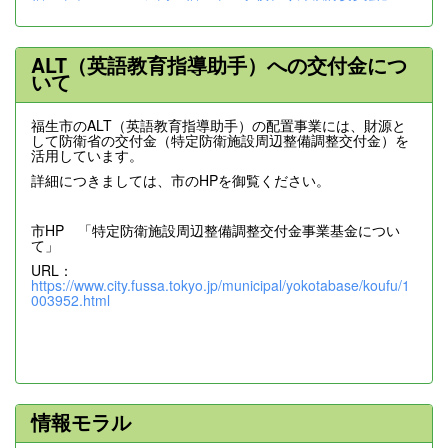
ALT（英語教育指導助手）への交付金につ
いて
福生市のALT（英語教育指導助手）の配置事業には、財源と
して防衛省の交付金（特定防衛施設周辺整備調整交付金）を
活用しています。
詳細につきましては、市のHPを御覧ください。
市HP 「特定防衛施設周辺整備調整交付金事業基金につい
て」
URL：
https://www.city.fussa.tokyo.jp/municipal/yokotabase/koufu/1
003952.html
情報モラル