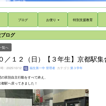
ブログ
お便り
特別支援教育
校ブログ
一覧へ
０／１２（日）【３年生】京都駅集
 : 2025/10/12
福生第一中 管理者
カテゴリ:
第３学年
間の班別自主行動をすべて終え、
京都駅へ戻ってきました！