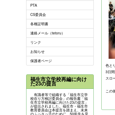
PTA
CS委員会
各種証明書
連絡メール（tetoru）
リンク
お知らせ
保護者ページ
色と
3日
福生市立学校再編に向け
スロ
た23の提言
この
有識者等で組織する「福生市立学
校在り方検討委員会」の報告書「福
生市立学校再編に向けた23の提言」
が提出されました。福生市・福生市
教育委員会は本提言を踏まえ、未来
のふっさっ子のために、50年先を見