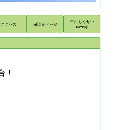
牛浜もくせい
アクセス
保護者ページ
中学校
合！