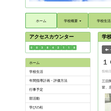
ホーム
学校概要
学校生活
アクセスカウンター
学
0
0
3
8
4
2
1
1
8
１
ホーム
投稿日時
学校生活
年間指導計画・評価方法
三日
皆、
行事予定
部活動
学びの杜