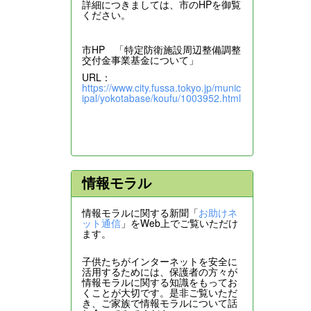
詳細につきましては、市のHPを御覧
ください。
市HP 「特定防衛施設周辺整備調整
交付金事業基金について」
URL：
https://www.city.fussa.tokyo.jp/munic
ipal/yokotabase/koufu/1003952.html
情報モラル
情報モラルに関する新聞「
お助けネ
ット通信
」をWeb上でご覧いただけ
ます。
子供たちがインターネットを安全に
活用するためには、保護者の方々が
情報モラルに関する知識をもってお
くことが大切です。是非ご覧いただ
き、ご家族で情報モラルについて話