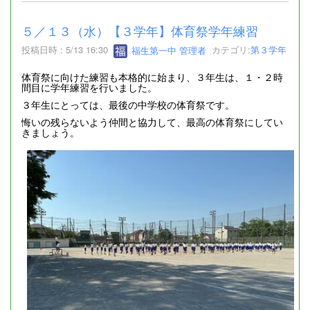
５／１３（水）【３学年】体育祭学年練習
投稿日時 : 5/13 16:30
福生第一中 管理者
カテゴリ:
第３学年
体育祭に向けた練習も本格的に始まり、３年生は、１・２時
間目に学年練習を行いました。
３年生にとっては、最後の中学校の体育祭です。
悔いの残らないよう仲間と協力して、最高の体育祭にしてい
きましょう。