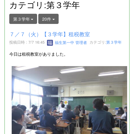
カテゴリ:第３学年
第３学年
20件
７／７（火）【３学年】租税教室
投稿日時 : 7/7 16:45
福生第一中 管理者
カテゴリ:
第３学年
今日は租税教室がありました。