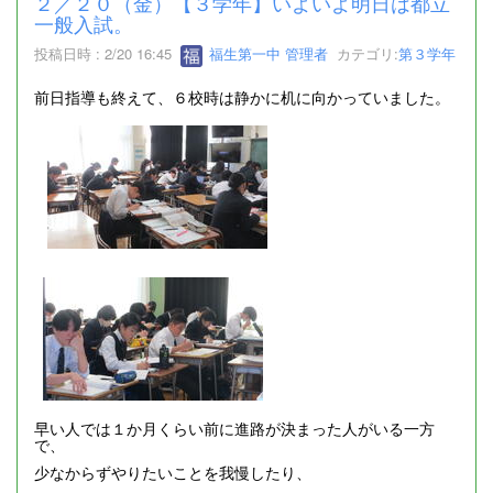
２／２０（金）【３学年】いよいよ明日は都立
一般入試。
投稿日時 : 2/20 16:45
福生第一中 管理者
カテゴリ:
第３学年
前日指導も終えて、６校時は静かに机に向かっていました。
早い人では１か月くらい前に進路が決まった人がいる一方
で、
少なからずやりたいことを我慢したり、