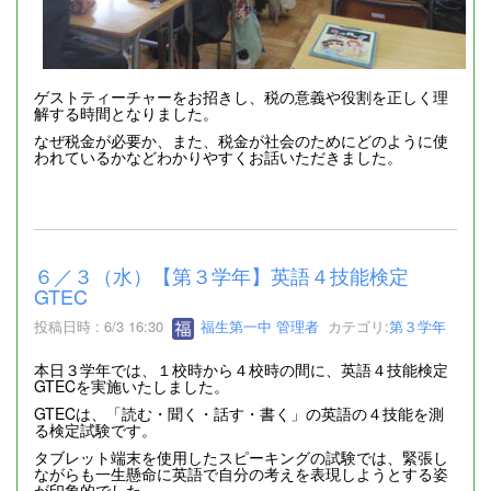
ゲストティーチャーをお招きし、税の意義や役割を正しく理
解する時間となりました。
なぜ税金が必要か、また、税金が社会のためにどのように使
われているかなどわかりやすくお話いただきました。
６／３（水）【第３学年】英語４技能検定
GTEC
投稿日時 : 6/3 16:30
福生第一中 管理者
カテゴリ:
第３学年
本日３学年では、１校時から４校時の間に、英語４技能検定
GTECを実施いたしました。
GTECは、「読む・聞く・話す・書く」の英語の４技能を測
る検定試験です。
タブレット端末を使用したスピーキングの試験では、緊張し
ながらも一生懸命に英語で自分の考えを表現しようとする姿
が印象的でした。