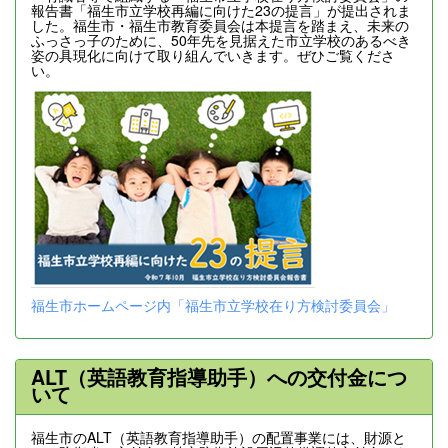
報告書「福生市立学校再編に向けた23の提言」が提出されま
した。福生市・福生市教育委員会は本提言を踏まえ、未来の
ふっさっ子のために、50年先を見据えた市立学校のあるべき
姿の具現化に向けて取り組んでいきます。ぜひご覧くださ
い。
福生市ホームページ内「福生市立学校在り方検討委員会」
ALT（英語教育指導助手）への交付金につ
いて
福生市のALT（英語教育指導助手）の配置事業には、財源と