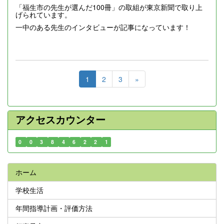
「福生市の先生が選んだ100冊」の取組が東京新聞で取り上
げられています。
一中のある先生のインタビューが記事になっています！
1
2
3
»
アクセスカウンター
0
0
3
8
4
6
2
2
1
ホーム
学校生活
年間指導計画・評価方法