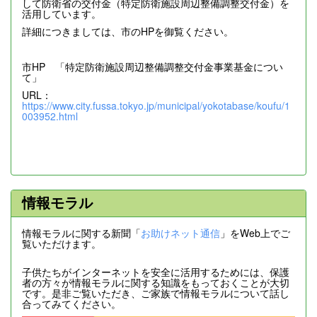
して防衛省の交付金（特定防衛施設周辺整備調整交付金）を
活用しています。
詳細につきましては、市のHPを御覧ください。
市HP 「特定防衛施設周辺整備調整交付金事業基金につい
て」
URL：
https://www.city.fussa.tokyo.jp/municipal/yokotabase/koufu/1
003952.html
情報モラル
情報モラルに関する新聞「
お助けネット通信
」をWeb上でご
覧いただけます。
子供たちがインターネットを安全に活用するためには、保護
者の方々が情報モラルに関する知識をもっておくことが大切
です。是非ご覧いただき、ご家族で情報モラルについて話し
合ってみてください。