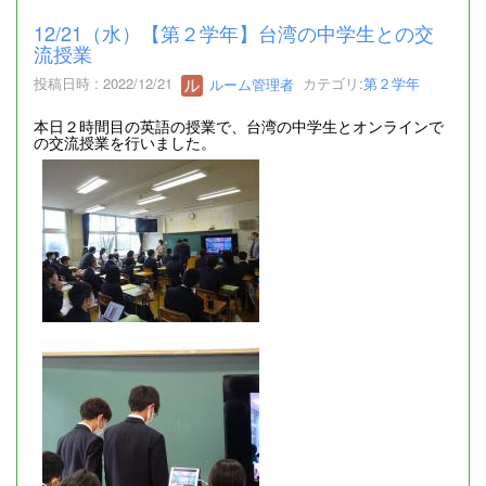
12/21（水）【第２学年】台湾の中学生との交
流授業
投稿日時 : 2022/12/21
ルーム管理者
カテゴリ:
第２学年
本日２時間目の英語の授業で、台湾の中学生とオンラインで
の交流授業を行いました。