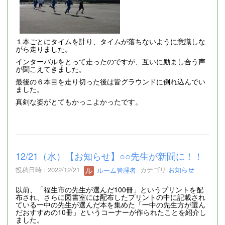
１本ごとにタイムを計り、タイムが落ちないように意識しな
がら走りました。
インターバルをとって走ったのですが、互いに励まし合う声
が聞こえてきました。
最後の６本目を走り切った後は皆グラウンドに倒れ込んでい
ました。
真剣な姿がとてもかっこよかったです。
12/21（水）【お知らせ】○○先生が新聞に！！
投稿日時 : 2022/12/21
ルーム管理者
カテゴリ:
お知らせ
以前、「福生市の先生が選んだ100冊」というプリントを配
布され、さらに図書室には配布したプリントの中に記載され
ている一中の先生が選んだ本を集めた「一中の先生方が選ん
だおすすめの10冊」というコーナーが作られたことを紹介し
ました。