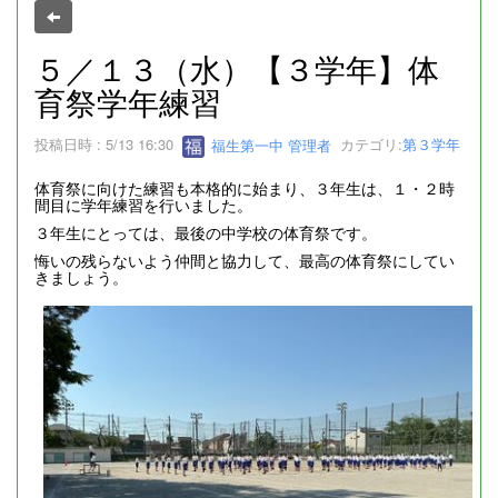
５／１３（水）【３学年】体
育祭学年練習
投稿日時 : 5/13 16:30
福生第一中 管理者
カテゴリ:
第３学年
体育祭に向けた練習も本格的に始まり、３年生は、１・２時
間目に学年練習を行いました。
３年生にとっては、最後の中学校の体育祭です。
悔いの残らないよう仲間と協力して、最高の体育祭にしてい
きましょう。