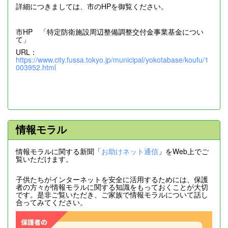
詳細につきましては、市のHPを御覧ください。
市HP 「特定防衛施設周辺整備調整交付金事業基金につい
て」
URL：
https://www.city.fussa.tokyo.jp/municipal/yokotabase/koufu/1
003952.html
情報モラル
情報モラルに関する新聞「
お助けネット通信
」をWeb上でご
覧いただけます。
子供たちがインターネットを安全に活用するためには、保護
者の方々が情報モラルに関する知識をもっておくことが大切
です。是非ご覧いただき、ご家族で情報モラルについて話し
合ってみてください。