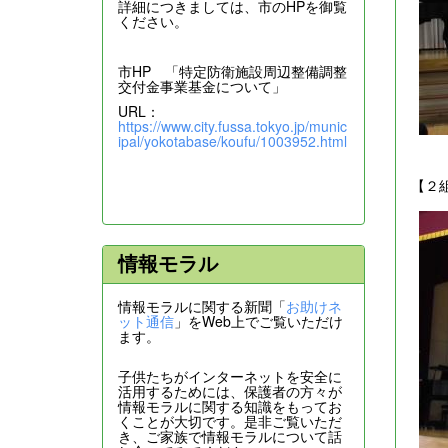
詳細につきましては、市のHPを御覧
ください。
市HP 「特定防衛施設周辺整備調整
交付金事業基金について」
URL：
https://www.city.fussa.tokyo.jp/munic
ipal/yokotabase/koufu/1003952.html
【２
情報モラル
情報モラルに関する新聞「
お助けネ
ット通信
」をWeb上でご覧いただけ
ます。
子供たちがインターネットを安全に
活用するためには、保護者の方々が
情報モラルに関する知識をもってお
くことが大切です。是非ご覧いただ
き、ご家族で情報モラルについて話