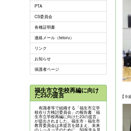
PTA
CS委員会
各種証明書
連絡メール（tetoru）
リンク
お知らせ
保護者ページ
福生市立学校再編に向け
た23の提言
【９
有識者等で組織する「福生市立学
校在り方検討委員会」の報告書「福
生市立学校再編に向けた23の提言」
が提出されました。福生市・福生市
教育委員会は本提言を踏まえ、未来
のふっさっ子のために、50年先を見