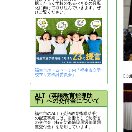
据えた市立学校のあるべき姿の具現
化に向けて取り組んでいきます。ぜ
ひご覧ください。
福生市ホームページ内「福生市立学
校在り方検討委員会」
【３
ALT（英語教育指導助
手）への交付金について
福生市のALT（英語教育指導助手）
の配置事業には、財源として防衛省
の交付金（特定防衛施設周辺整備調
整交付金）を活用しています。