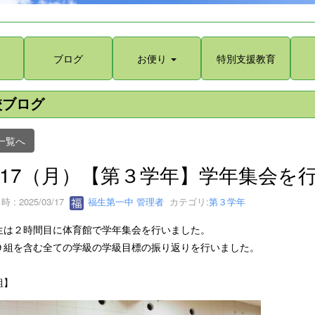
ブログ
お便り
特別支援教育
校ブログ
一覧へ
/17（月）【第３学年】学年集会を
 : 2025/03/17
福生第一中 管理者
カテゴリ:
第３学年
生は２時間目に体育館で学年集会を行いました。
９組を含む全ての学級の学級目標の振り返りを行いました。
組】