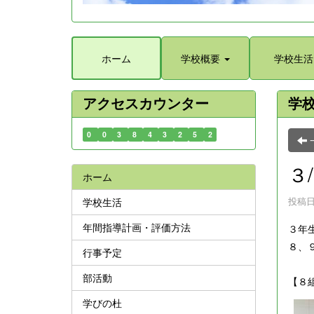
ホーム
学校概要
学校生活
アクセスカウンター
学
0
0
3
8
4
3
2
5
2
３
ホーム
投稿日時
学校生活
年間指導計画・評価方法
３年
８、
行事予定
部活動
【８
学びの杜