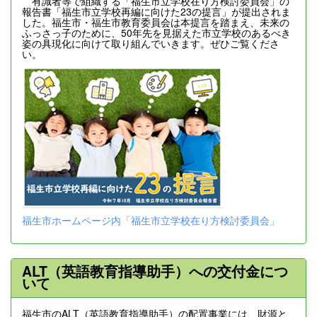
有識者等で組織する「福生市立学校在り方検討委員会」の
報告書「福生市立学校再編に向けた23の提言」が提出されま
した。福生市・福生市教育委員会は本提言を踏まえ、未来の
ふっさっ子のために、50年先を見据えた市立学校のあるべき
姿の具現化に向けて取り組んでいきます。ぜひご覧くださ
い。
福生市ホームページ内「福生市立学校在り方検討委員会」
ALT（英語教育指導助手）への交付金につ
いて
福生市のALT（英語教育指導助手）の配置事業には、財源と