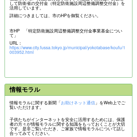
して防衛省の交付金（特定防衛施設周辺整備調整交付金）を
活用しています。
詳細につきましては、市のHPを御覧ください。
市HP 「特定防衛施設周辺整備調整交付金事業基金につい
て」
URL：
https://www.city.fussa.tokyo.jp/municipal/yokotabase/koufu/1
003952.html
情報モラル
情報モラルに関する新聞「
お助けネット通信
」をWeb上でご
覧いただけます。
子供たちがインターネットを安全に活用するためには、保護
者の方々が情報モラルに関する知識をもっておくことが大切
です。是非ご覧いただき、ご家族で情報モラルについて話し
合ってみてください。