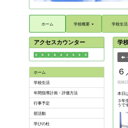
ホーム
学校概要
学校生活
アクセスカウンター
学
0
0
3
8
4
2
5
3
0
６
ホーム
投稿日時
学校生活
年間指導計画・評価方法
本日
３年
行事予定
うで
部活動
学びの杜