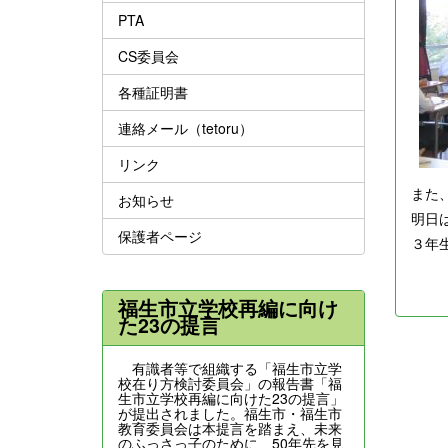
PTA
CS委員会
各種証明書
連絡メール（tetoru）
リンク
また
お知らせ
明日
保護者ページ
３年
福生市立学校再編に向け
た23の提言
有識者等で組織する「福生市立学
校在り方検討委員会」の報告書「福
生市立学校再編に向けた23の提言」
が提出されました。福生市・福生市
教育委員会は本提言を踏まえ、未来
のふっさっ子のために、50年先を見