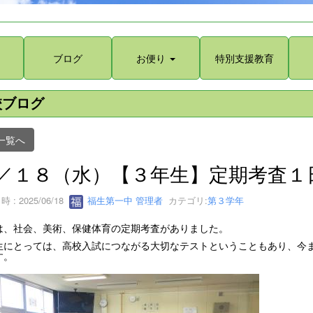
ブログ
お便り
特別支援教育
校ブログ
一覧へ
／１８（水）【３年生】定期考査１
 : 2025/06/18
福生第一中 管理者
カテゴリ:
第３学年
は、社会、美術、保健体育の定期考査がありました。
生にとっては、高校入試につながる大切なテストということもあり、今
す。