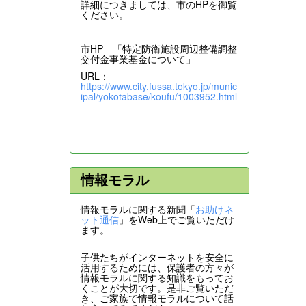
詳細につきましては、市のHPを御覧
ください。
市HP 「特定防衛施設周辺整備調整
交付金事業基金について」
URL：
https://www.city.fussa.tokyo.jp/munic
ipal/yokotabase/koufu/1003952.html
情報モラル
情報モラルに関する新聞「
お助けネ
ット通信
」をWeb上でご覧いただけ
ます。
子供たちがインターネットを安全に
活用するためには、保護者の方々が
情報モラルに関する知識をもってお
くことが大切です。是非ご覧いただ
き、ご家族で情報モラルについて話