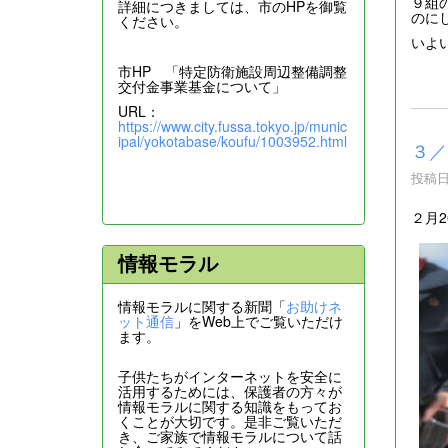
９組
詳細につきましては、市のHPを御覧
のに
ください。
いよ
市HP 「特定防衛施設周辺整備調整
交付金事業基金について」
URL：
https://www.city.fussa.tokyo.jp/munic
ipal/yokotabase/koufu/1003952.html
３／
投稿日時
２月
情報モラル
情報モラルに関する新聞「
お助けネ
ット通信
」をWeb上でご覧いただけ
ます。
子供たちがインターネットを安全に
活用するためには、保護者の方々が
情報モラルに関する知識をもってお
くことが大切です。是非ご覧いただ
き、ご家族で情報モラルについて話