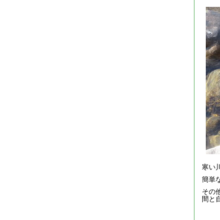
寒い
簡単
その
間と