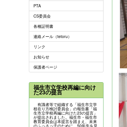
PTA
CS委員会
各種証明書
連絡メール（tetoru）
リンク
お知らせ
保護者ページ
福生市立学校再編に向け
た23の提言
有識者等で組織する「福生市立学
校在り方検討委員会」の報告書「福
生市立学校再編に向けた23の提言」
が提出されました。福生市・福生市
教育委員会は本提言を踏まえ、未来
のふっさっ子のために、50年先を見