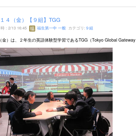
１４（金）【９組】TGG
 : 2/13 16:45
福生第一中 一般
カテゴリ:
９組
（金）は、２年生の英語体験型学習であるTGG（Tokyo Global Gateway 