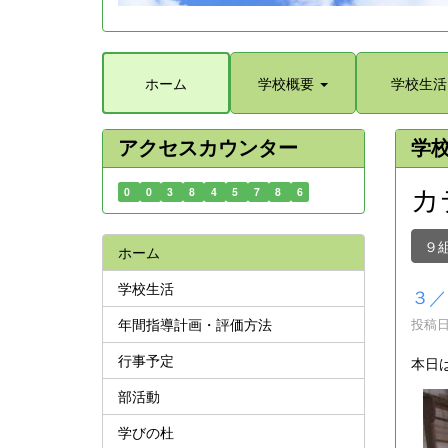
ホーム
学校概要
学校生活
アクセスカウンター
学
カ
0
0
3
8
4
5
7
8
6
９
ホーム
学校生活
３／
年間指導計画・評価方法
投稿日時
行事予定
本日
部活動
学びの杜