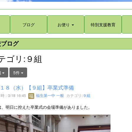
ブログ
お便り
特別支援教育
校ブログ
テゴリ:９組
組
5件
１８（水）【９組】卒業式準備
 : 3/18 16:45
福生第一中 一般
カテゴリ:
９組
は、明日に控えた卒業式の会場準備がありました。