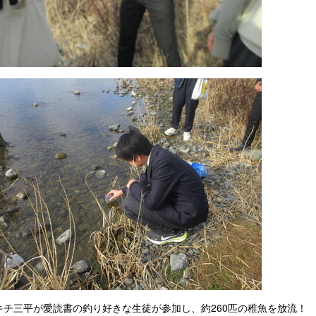
キチ三平が愛読書の釣り好きな生徒が参加し、約260匹の稚魚を放流！