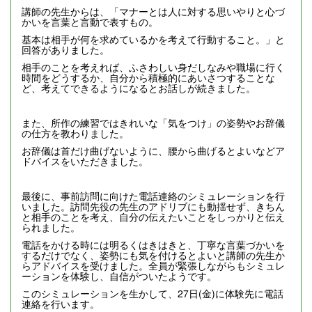
講師の先生からは、「マナーとは人に対する思いやりと心づ
かいを言葉と言動で表すもの。
基本は相手が何を求めているかを考えて行動すること。」と
回答がありました。
相手のことを考えれば、ふさわしい身だしなみや職場に行く
時間をどうするか、自分から積極的にあいさつすることな
ど、考えてできるようになるとお話しが続きました。
また、所作の練習ではきれいな「気をつけ」の姿勢やお辞儀
の仕方を教わりました。
お辞儀は首だけ曲げないように、腰から曲げるとよいなどア
ドバイスをいただきました。
最後に、事前訪問に向けた電話連絡のシミュレーションを行
いました。訪問先役の先生のアドリブにも動揺せず、きちん
と相手のことを考え、自分の伝えたいことをしっかりと伝え
られました。
電話をかける時には明るくはきはきと、丁寧な言葉づかいを
するだけでなく、姿勢にも気を付けるとよいと講師の先生か
らアドバイスを受けました。全員が緊張しながらもシミュレ
ーションを体験し、自信がついたようです。
このシミュレーションを生かして、27日(金)に体験先に電話
連絡を行います。