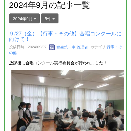
2024年9月の記事一覧
2024年9月
5件
９/27（金）【行事・その他】合唱コンクールに
向けて！
投稿日時 : 2024/09/27
福生第一中 管理者
カテゴリ:
行事・そ
の他
放課後に合唱コンクール実行委員会が行われました！