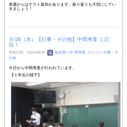
来週からはテスト返却があります。振り返りも大切にしてい
きましょう！
９/26（木）【行事・その他】中間考査 １日
目！
投稿日時 : 2024/09/26
福生第一中 管理者
カテゴリ:
行事・そ
の他
今日から中間考査が行われています。
【１年生の様子】