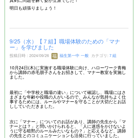
明日も頑張りましょう！
9/25（水）【７組】職場体験のための「マナ
ー」を学びました
投稿日時 : 2024/09/26
福生第一中 一般
カテゴリ:
７組
10月24日(木)に実施する職場体験に向け、ハローワーク青梅
から講師の赤毛朋子さんをお招きして、マナー教室を実施し
ました。
最初に「中学校と職場の違い」について確認し、職場にはさ
まざまな年齢や役職の人がいるので、みんなが気持ちよく仕
事するためには、ルールやマナーを守ることが大切だとお話
ししていただきました。
次に「マナー」についてのお話があり、講師の先生から「マ
ナーとは？」と問いかけられると、「人に迷惑をかけないよ
うに守る暗黙のルールみたいなもの？」と応えるなど、講師
の先生とのコミュニケーションも活発に行っていました。