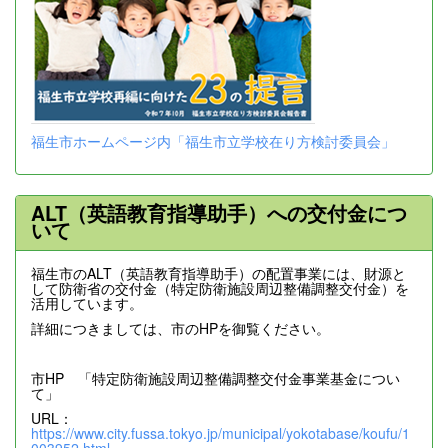
福生市ホームページ内「福生市立学校在り方検討委員会」
ALT（英語教育指導助手）への交付金につ
いて
福生市のALT（英語教育指導助手）の配置事業には、財源と
して防衛省の交付金（特定防衛施設周辺整備調整交付金）を
活用しています。
詳細につきましては、市のHPを御覧ください。
市HP 「特定防衛施設周辺整備調整交付金事業基金につい
て」
URL：
https://www.city.fussa.tokyo.jp/municipal/yokotabase/koufu/1