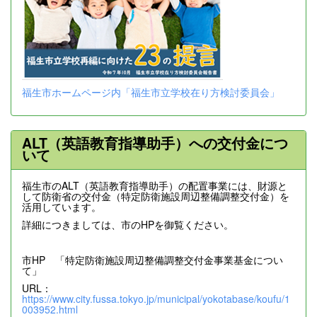
福生市ホームページ内「福生市立学校在り方検討委員会」
ALT（英語教育指導助手）への交付金につ
いて
福生市のALT（英語教育指導助手）の配置事業には、財源と
して防衛省の交付金（特定防衛施設周辺整備調整交付金）を
活用しています。
詳細につきましては、市のHPを御覧ください。
市HP 「特定防衛施設周辺整備調整交付金事業基金につい
て」
URL：
https://www.city.fussa.tokyo.jp/municipal/yokotabase/koufu/1
003952.html