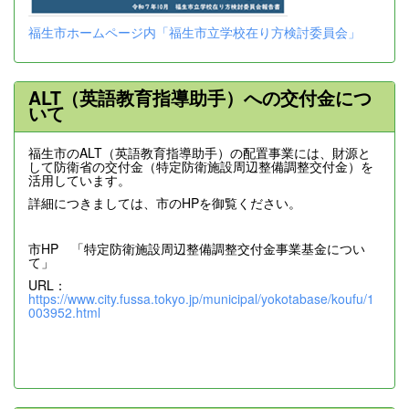
福生市ホームページ内「福生市立学校在り方検討委員会」
ALT（英語教育指導助手）への交付金につ
いて
福生市のALT（英語教育指導助手）の配置事業には、財源と
して防衛省の交付金（特定防衛施設周辺整備調整交付金）を
活用しています。
詳細につきましては、市のHPを御覧ください。
市HP 「特定防衛施設周辺整備調整交付金事業基金につい
て」
URL：
https://www.city.fussa.tokyo.jp/municipal/yokotabase/koufu/1
003952.html