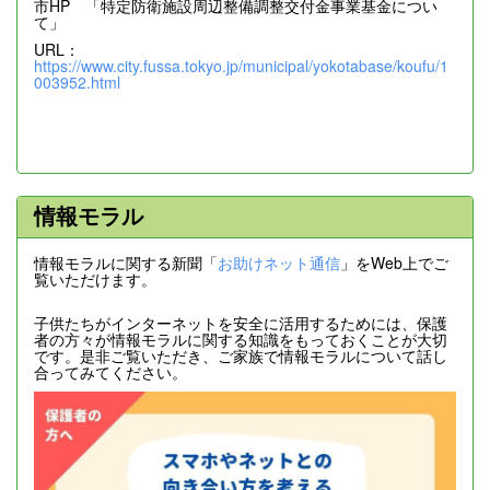
市HP 「特定防衛施設周辺整備調整交付金事業基金につい
て」
URL：
https://www.city.fussa.tokyo.jp/municipal/yokotabase/koufu/1
003952.html
情報モラル
情報モラルに関する新聞「
お助けネット通信
」をWeb上でご
覧いただけます。
子供たちがインターネットを安全に活用するためには、保護
者の方々が情報モラルに関する知識をもっておくことが大切
です。是非ご覧いただき、ご家族で情報モラルについて話し
合ってみてください。