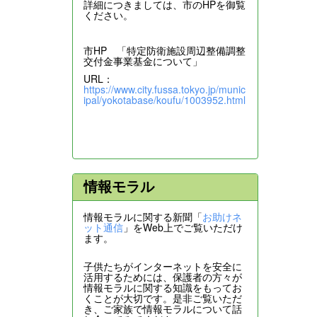
詳細につきましては、市のHPを御覧
ください。
市HP 「特定防衛施設周辺整備調整
交付金事業基金について」
URL：
https://www.city.fussa.tokyo.jp/munic
ipal/yokotabase/koufu/1003952.html
情報モラル
情報モラルに関する新聞「
お助けネ
ット通信
」をWeb上でご覧いただけ
ます。
子供たちがインターネットを安全に
活用するためには、保護者の方々が
情報モラルに関する知識をもってお
くことが大切です。是非ご覧いただ
き、ご家族で情報モラルについて話