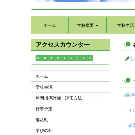
ホーム
学校概要
学校生活
アクセスカウンター
0
0
3
8
4
3
5
4
6
ホーム
学校生活
年間指導計画・評価方法
行事予定
・
イ
部活動
・
感
学びの杜