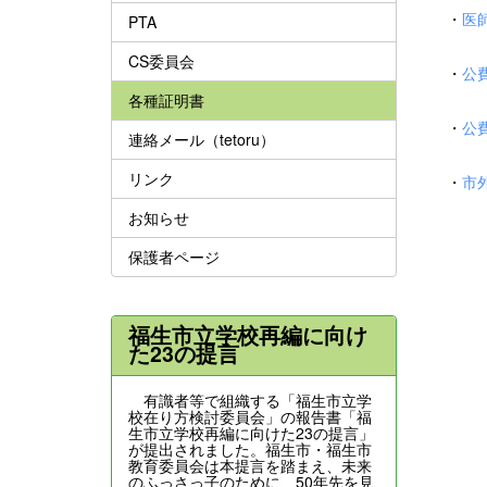
・
医
PTA
CS委員会
・
公
各種証明書
・
公
連絡メール（tetoru）
リンク
・
市
お知らせ
保護者ページ
福生市立学校再編に向け
た23の提言
有識者等で組織する「福生市立学
校在り方検討委員会」の報告書「福
生市立学校再編に向けた23の提言」
が提出されました。福生市・福生市
教育委員会は本提言を踏まえ、未来
のふっさっ子のために、50年先を見