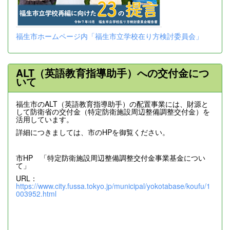
福生市ホームページ内「福生市立学校在り方検討委員会」
ALT（英語教育指導助手）への交付金につ
いて
福生市のALT（英語教育指導助手）の配置事業には、財源と
して防衛省の交付金（特定防衛施設周辺整備調整交付金）を
活用しています。
詳細につきましては、市のHPを御覧ください。
市HP 「特定防衛施設周辺整備調整交付金事業基金につい
て」
URL：
https://www.city.fussa.tokyo.jp/municipal/yokotabase/koufu/1
003952.html