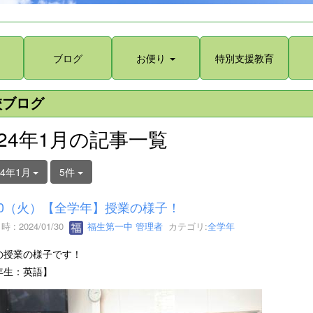
ブログ
お便り
特別支援教育
校ブログ
024年1月の記事一覧
24年1月
5件
30（火）【全学年】授業の様子！
 : 2024/01/30
福生第一中 管理者
カテゴリ:
全学年
の授業の様子です！
年生：英語】