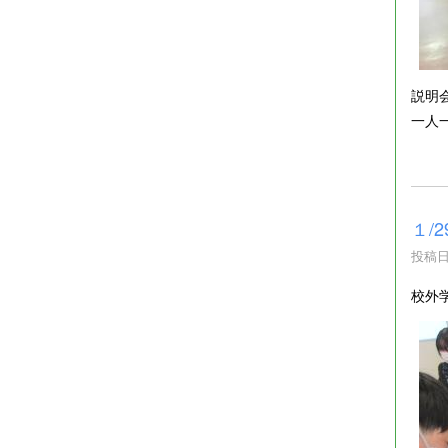
説明
一人
１/
投稿日時
校外