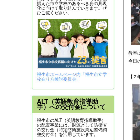
据えた市立学校のあるべき姿の具現
化に向けて取り組んでいきます。ぜ
ひご覧ください。
教室
今日
福生市ホームページ内「福生市立学
【２
校在り方検討委員会」
ALT（英語教育指導助
手）への交付金について
福生市のALT（英語教育指導助手）
の配置事業には、財源として防衛省
の交付金（特定防衛施設周辺整備調
整交付金）を活用しています。