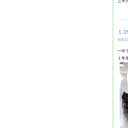
三平
１/
投稿日時
一中
１年