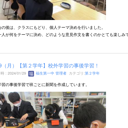
会の後は、クラスにもどり、個人テーマ決めを行いました。
一人が何をテーマに決め、どのような意見作文を書くのかとても楽しみ
29（月）【第２学年】校外学習の事後学習！
 : 2024/01/29
福生第一中 管理者
カテゴリ:
第２学年
学習の事後学習で班ごとに新聞を作成しています。