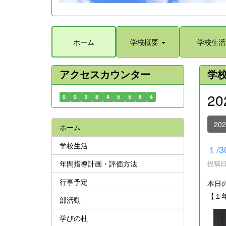
ホーム
学校概要
学校生活
アクセスカウンター
学
2
0
0
3
8
4
5
5
6
4
20
ホーム
学校生活
１/
年間指導計画・評価方法
投稿日時
行事予定
本日
【１
部活動
学びの杜