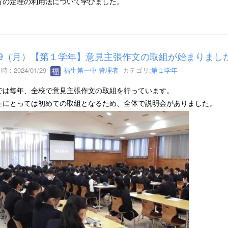
方の定理の利用法について学びました。
29（月）【第１学年】意見主張作文の取組が始まりまし
 : 2024/01/29
福生第一中 管理者
カテゴリ:
第１学年
では毎年、全校で意見主張作文の取組を行っています。
生にとっては初めての取組となるため、全体で説明会がありました。