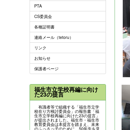
PTA
CS委員会
各種証明書
連絡メール（tetoru）
リンク
お知らせ
保護者ページ
福生市立学校再編に向け
た23の提言
有識者等で組織する「福生市立学
校在り方検討委員会」の報告書「福
生市立学校再編に向けた23の提言」
が提出されました。福生市・福生市
教育委員会は本提言を踏まえ、未来
のふっさっ子のために、50年先を見