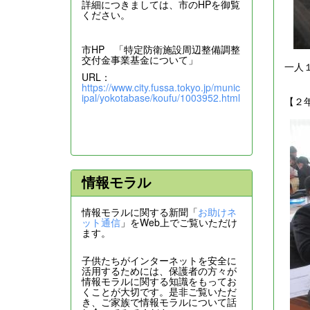
詳細につきましては、市のHPを御覧
ください。
市HP 「特定防衛施設周辺整備調整
交付金事業基金について」
一人
URL：
https://www.city.fussa.tokyo.jp/munic
ipal/yokotabase/koufu/1003952.html
【２
情報モラル
情報モラルに関する新聞「
お助けネ
ット通信
」をWeb上でご覧いただけ
ます。
子供たちがインターネットを安全に
活用するためには、保護者の方々が
情報モラルに関する知識をもってお
くことが大切です。是非ご覧いただ
き、ご家族で情報モラルについて話