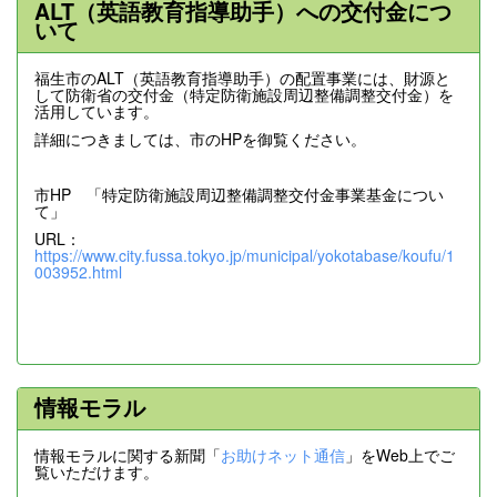
ALT（英語教育指導助手）への交付金につ
いて
福生市のALT（英語教育指導助手）の配置事業には、財源と
して防衛省の交付金（特定防衛施設周辺整備調整交付金）を
活用しています。
詳細につきましては、市のHPを御覧ください。
市HP 「特定防衛施設周辺整備調整交付金事業基金につい
て」
URL：
https://www.city.fussa.tokyo.jp/municipal/yokotabase/koufu/1
003952.html
情報モラル
情報モラルに関する新聞「
お助けネット通信
」をWeb上でご
覧いただけます。