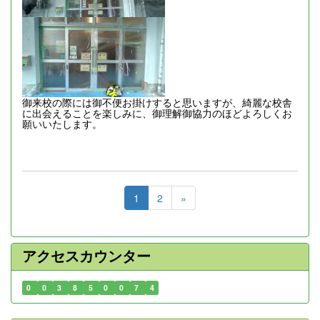
御来校の際には御不便お掛けすると思いますが、綺麗な校舎
に出会えることを楽しみに、御理解御協力のほどよろしくお
願いいたします。
1
2
»
アクセスカウンター
0
0
3
8
5
0
0
7
4