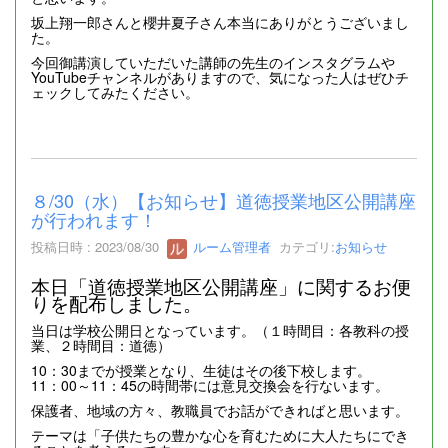
坂上翔一郎さんと櫻井夏子さん本当にありがとうございまし
た。
今回御講演していただいた講師の先生のインスタグラムや
YouTubeチャンネルがありますので、気になった人はぜひチ
ェックしてみたください。
８/30（水）【お知らせ】道徳授業地区公開講座
が行われます！
投稿日時 : 2023/08/30
ルーム管理者
カテゴリ:
お知らせ
本日「道徳授業地区公開講座」に関するお便
りを配布しました。
当日は学校公開日となっています。（１時間目：各教科の授
業、２時間目：道徳）
10：30までが授業となり、生徒はその後下校します。
11：00～11：45の時間帯には意見交換会を行ないます。
保護者、地域の方々、教職員でお話ができればと思います。
テーマは「子供たちの豊かな心を育むために大人たちにでき