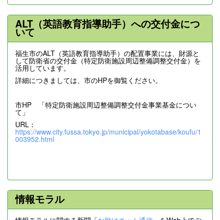
ALT（英語教育指導助手）への交付金につ
いて
福生市のALT（英語教育指導助手）の配置事業には、財源と
して防衛省の交付金（特定防衛施設周辺整備調整交付金）を
活用しています。
詳細につきましては、市のHPを御覧ください。
市HP 「特定防衛施設周辺整備調整交付金事業基金につい
て」
URL：
https://www.city.fussa.tokyo.jp/municipal/yokotabase/koufu/1
003952.html
情報モラル
情報モラルに関する新聞「
お助けネット通信
」をWeb上でご