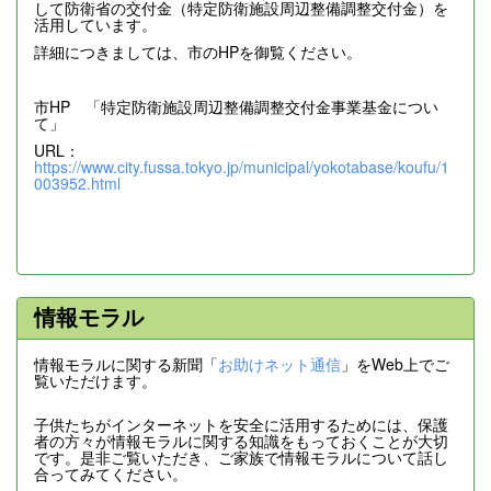
して防衛省の交付金（特定防衛施設周辺整備調整交付金）を
活用しています。
詳細につきましては、市のHPを御覧ください。
市HP 「特定防衛施設周辺整備調整交付金事業基金につい
て」
URL：
https://www.city.fussa.tokyo.jp/municipal/yokotabase/koufu/1
003952.html
情報モラル
情報モラルに関する新聞「
お助けネット通信
」をWeb上でご
覧いただけます。
子供たちがインターネットを安全に活用するためには、保護
者の方々が情報モラルに関する知識をもっておくことが大切
です。是非ご覧いただき、ご家族で情報モラルについて話し
合ってみてください。