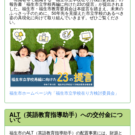
報告書「福生市立学校再編に向けた23の提言」が提出されま
した。福生市・福生市教育委員会は本提言を踏まえ、未来の
ふっさっ子のために、50年先を見据えた市立学校のあるべき
姿の具現化に向けて取り組んでいきます。ぜひご覧くださ
い。
福生市ホームページ内「福生市立学校在り方検討委員会」
ALT（英語教育指導助手）への交付金につ
いて
福生市のALT（英語教育指導助手）の配置事業には、財源と