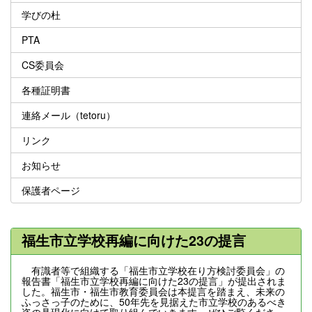
学びの杜
PTA
CS委員会
各種証明書
連絡メール（tetoru）
リンク
お知らせ
保護者ページ
福生市立学校再編に向けた23の提言
有識者等で組織する「福生市立学校在り方検討委員会」の
報告書「福生市立学校再編に向けた23の提言」が提出されま
した。福生市・福生市教育委員会は本提言を踏まえ、未来の
ふっさっ子のために、50年先を見据えた市立学校のあるべき
姿の具現化に向けて取り組んでいきます。ぜひご覧くださ