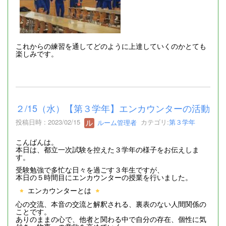
これからの練習を通してどのように上達していくのかとても
楽しみです。
２/15（水）【第３学年】エンカウンターの活動
投稿日時 : 2023/02/15
ルーム管理者
カテゴリ:
第３学年
こんばんは。
本日は、都立一次試験を控えた３学年の様子をお伝えしま
す。
受験勉強で多忙な日々を過ごす３年生ですが、
本日の５時間目にエンカウンターの授業を行いました。
エンカウンターとは
心の交流、本音の交流と解釈される、裏表のない人間関係の
ことです。
ありのままの心で、他者と関わる中で自分の存在、個性に気