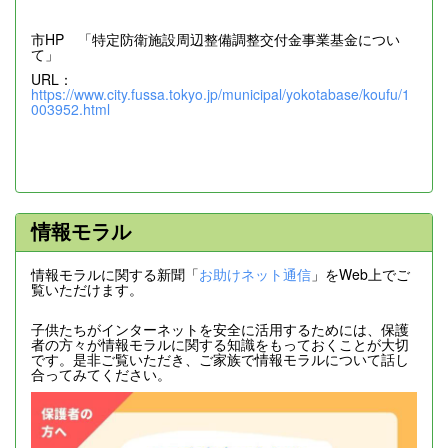
市HP 「特定防衛施設周辺整備調整交付金事業基金につい
て」
URL：
https://www.city.fussa.tokyo.jp/municipal/yokotabase/koufu/1
003952.html
情報モラル
情報モラルに関する新聞「
お助けネット通信
」をWeb上でご
覧いただけます。
子供たちがインターネットを安全に活用するためには、保護
者の方々が情報モラルに関する知識をもっておくことが大切
です。是非ご覧いただき、ご家族で情報モラルについて話し
合ってみてください。