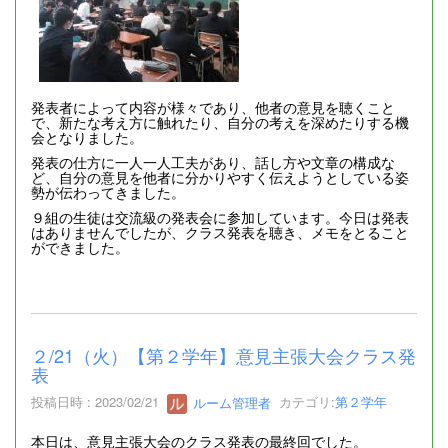
発表者によって内容が様々であり、他者の意見を聴くこと
で、新たな考え方に触れたり、自分の考えを深めたりする機
会となりました。
発表の仕方に一人一人工夫があり、話し方や文章の構成な
ど、自分の意見を他者に分かりやすく伝えようとしている姿
勢が伝わってきました。
９組の生徒は交流級の発表会に参加しています。今日は発表
はありませんでしたが、クラス発表を聴き、メモをとること
ができました。
２/21（火）【第２学年】意見主張大会クラス発
表
投稿日時 : 2023/02/21
ルーム管理者
カテゴリ:
第２学年
本日は、意見主張大会のクラス発表の最終回でした。