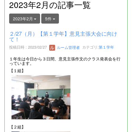
2023年2月の記事一覧
2023年2月
5件
２/27（月）【第１学年】意見主張大会に向け
て！
投稿日時 : 2023/02/27
ルーム管理者
カテゴリ:
第１学年
１年生は今日から３日間、意見主張作文のクラス発表会を行
っています。
【１組】
【２組】