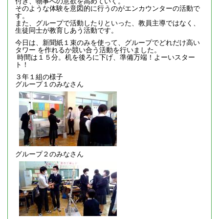
付き、物事への意欲を高めていく。
そのような体験を意図的に行うのがエンカウンターの活動で
す。
また、グループで活動したりといった、教員主導ではなく、
生徒同士が教育しあう活動です。
今日は、新聞紙１束のみを使って、グループでどれだけ高い
タワー を作れるか競い合う活動を行いました。
時間は１５分。机を後ろに下げ、準備万端！よーいスター
ト！
３年１組の様子
グループ１のみなさん
グループ２のみなさん