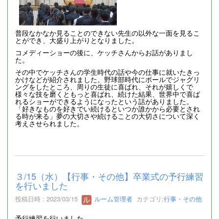
普段なかなか見ることのできない先生の以外な一面を見るこ
とができ、大盛り上がりとなりました。
コメディーショーの後に、ケッチさんからお話がありまし
た。
その中でケッチさんの学生時代の話や今の仕事に就いたきっ
かけなどが紹介されました。野球部時代にボールでジャグリ
ングをしたところ、周りの生徒に喜ばれ、それが嬉しくで
様々な技を磨くともっと喜ばれ、続けた結果、世界中で喜ば
れるショーができるようになったという話がありました。
「好きなものを好きでい続けるといつか誰かから必要とされ
る時が来る」夢の大切さや続けることの大切さについて深く
考えさせられました。
３/15（水）【行事・その他】卒業式の予行練習
を行いました
投稿日時 : 2023/03/15
ルーム管理者
カテゴリ:
行事・その他
予行練習を行いました。