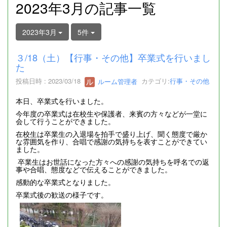
2023年3月の記事一覧
2023年3月
5件
３/18（土）【行事・その他】卒業式を行いまし
た
投稿日時 : 2023/03/18
ルーム管理者
カテゴリ:
行事・その他
本日、卒業式を行いました。
今年度の卒業式は在校生や保護者、来賓の方々などが一堂に
会して行うことができました。
在校生は卒業生の入退場を拍手で盛り上げ、聞く態度で厳か
な雰囲気を作り、合唱で感謝の気持ちを表すことができてい
ました。
卒業生はお世話になった方々への感謝の気持ちを呼名での返
事や合唱、態度などで伝えることができました。
感動的な卒業式となりました。
卒業式後の歓送の様子です。