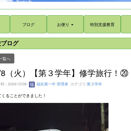
ブログ
お便り
特別支援教育
校ブログ
一覧へ
0/8（火）【第３学年】修学旅行！⑳
 : 2024/10/08
福生第一中 管理者
カテゴリ:
第３学年
てくることができました！