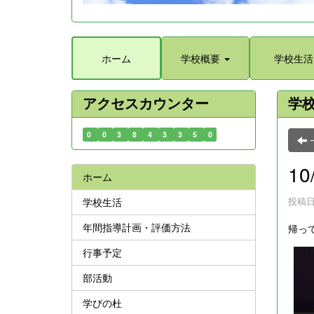
ホーム
学校概要
学校生活
アクセスカウンター
学
0
0
3
8
4
3
3
5
0
1
ホーム
投稿日時
学校生活
年間指導計画・評価方法
帰っ
行事予定
部活動
学びの杜