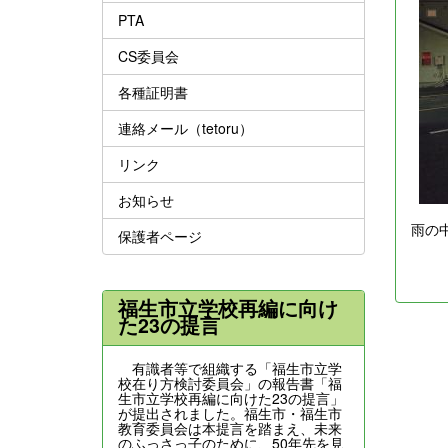
PTA
CS委員会
各種証明書
連絡メール（tetoru）
リンク
お知らせ
雨の
保護者ページ
福生市立学校再編に向け
た23の提言
有識者等で組織する「福生市立学
校在り方検討委員会」の報告書「福
生市立学校再編に向けた23の提言」
が提出されました。福生市・福生市
教育委員会は本提言を踏まえ、未来
のふっさっ子のために、50年先を見