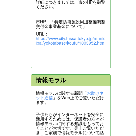
詳細につきましては、市のHPを御覧
ください。
市HP 「特定防衛施設周辺整備調整
交付金事業基金について」
URL：
https://www.city.fussa.tokyo.jp/munic
ipal/yokotabase/koufu/1003952.html
情報モラル
情報モラルに関する新聞「
お助けネ
ット通信
」をWeb上でご覧いただけ
ます。
子供たちがインターネットを安全に
活用するためには、保護者の方々が
情報モラルに関する知識をもってお
くことが大切です。是非ご覧いただ
き、ご家族で情報モラルについて話