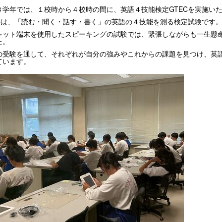
３学年では、１校時から４校時の間に、英語４技能検定GTECを実施い
ECは、「読む・聞く・話す・書く」の英語の４技能を測る検定試験です
レット端末を使用したスピーキングの試験では、緊張しながらも一生懸
た。
の受験を通して、それぞれが自分の強みやこれからの課題を見つけ、英
ています。