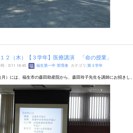
１２（木）【３学年】医療講演 「命の授業」
 : 3/11 16:45
福生第一中 管理者
カテゴリ:
第３学年
（月）には、福生市の森田助産院から、森田玲子先生を講師にお招きし