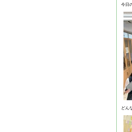
今日
どん