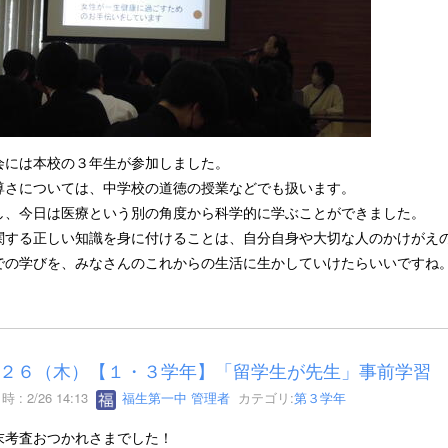
会には本校の３年生が参加しました。
尊さについては、中学校の道徳の授業などでも扱います。
し、今日は医療という別の角度から科学的に学ぶことができました。
関する正しい知識を身に付けることは、自分自身や大切な人のかけがえ
での学びを、みなさんのこれからの生活に生かしていけたらいいですね
２６（木）【１・３学年】「留学生が先生」事前学習
 : 2/26 14:13
福生第一中 管理者
カテゴリ:
第３学年
末考査おつかれさまでした！