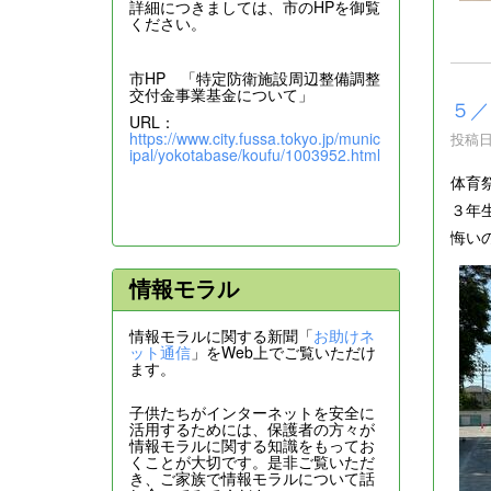
詳細につきましては、市のHPを御覧
ください。
市HP 「特定防衛施設周辺整備調整
交付金事業基金について」
５／
URL：
https://www.city.fussa.tokyo.jp/munic
投稿日時
ipal/yokotabase/koufu/1003952.html
体育
３年
悔い
情報モラル
情報モラルに関する新聞「
お助けネ
ット通信
」をWeb上でご覧いただけ
ます。
子供たちがインターネットを安全に
活用するためには、保護者の方々が
情報モラルに関する知識をもってお
くことが大切です。是非ご覧いただ
き、ご家族で情報モラルについて話