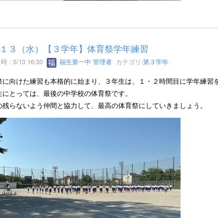
１３（水）【３学年】体育祭学年練習
 : 5/13 16:30
福生第一中 管理者
カテゴリ:
第３学年
祭に向けた練習も本格的に始まり、３年生は、１・２時間目に学年練習
生にとっては、最後の中学校の体育祭です。
の残らないよう仲間と協力して、最高の体育祭にしていきましょう。