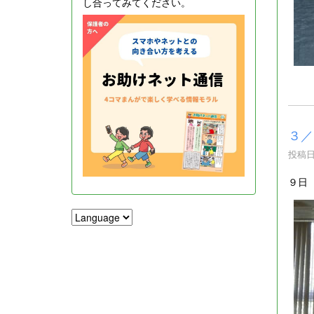
し合ってみてください。
３／
投稿日時
９日