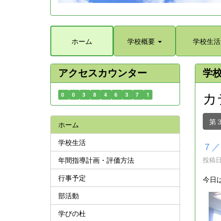
ホーム
学校概要
学校生活
アクセスカウンター
学
カ
0
0
3
8
4
6
3
7
1
第
ホーム
学校生活
７／
年間指導計画・評価方法
投稿日時
行事予定
今日
部活動
学びの杜