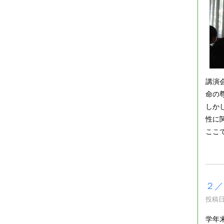
講演
命の
しか
性に
ここ
２／
投稿日時
学年