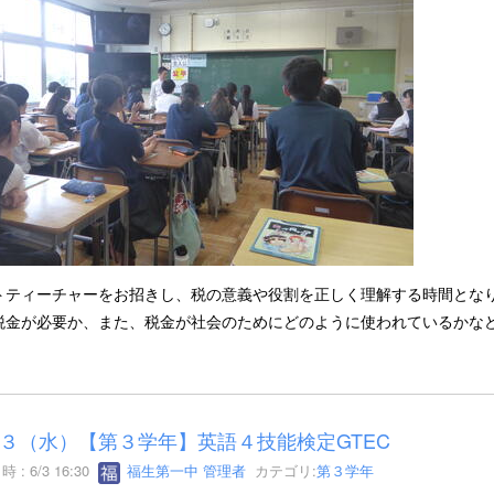
トティーチャーをお招きし、税の意義や役割を正しく理解する時間とな
税金が必要か、また、税金が社会のためにどのように使われているかな
３（水）【第３学年】英語４技能検定GTEC
 : 6/3 16:30
福生第一中 管理者
カテゴリ:
第３学年