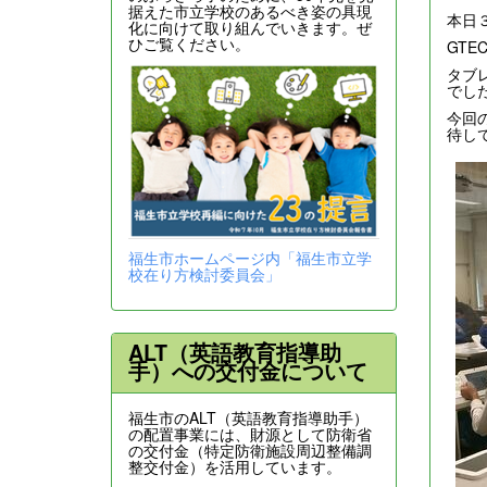
据えた市立学校のあるべき姿の具現
本日
化に向けて取り組んでいきます。ぜ
ひご覧ください。
GT
タブ
でし
今回
待し
福生市ホームページ内「福生市立学
校在り方検討委員会」
ALT（英語教育指導助
手）への交付金について
福生市のALT（英語教育指導助手）
の配置事業には、財源として防衛省
の交付金（特定防衛施設周辺整備調
整交付金）を活用しています。