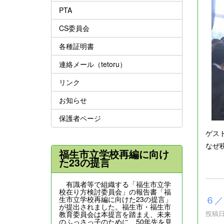
PTA
CS委員会
各種証明書
連絡メール（tetoru）
リンク
お知らせ
保護者ページ
ゲス
なぜ
福生市立学校再編に向け
た23の提言
有識者等で組織する「福生市立学
校在り方検討委員会」の報告書「福
６／
生市立学校再編に向けた23の提言」
が提出されました。福生市・福生市
投稿日時
教育委員会は本提言を踏まえ、未来
のふっさっ子のために、50年先を見