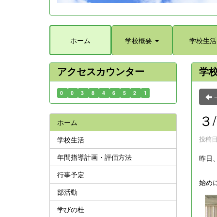
ホーム
学校概要
学校生活
アクセスカウンター
学
0
0
3
8
4
6
5
2
1
３
ホーム
投稿日時
学校生活
年間指導計画・評価方法
昨日
行事予定
始め
部活動
学びの杜