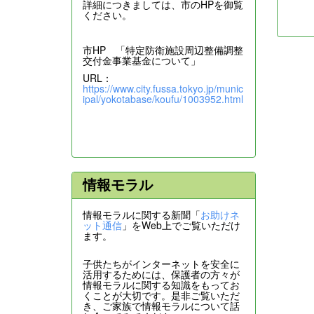
詳細につきましては、市のHPを御覧
ください。
市HP 「特定防衛施設周辺整備調整
交付金事業基金について」
URL：
https://www.city.fussa.tokyo.jp/munic
ipal/yokotabase/koufu/1003952.html
情報モラル
情報モラルに関する新聞「
お助けネ
ット通信
」をWeb上でご覧いただけ
ます。
子供たちがインターネットを安全に
活用するためには、保護者の方々が
情報モラルに関する知識をもってお
くことが大切です。是非ご覧いただ
き、ご家族で情報モラルについて話