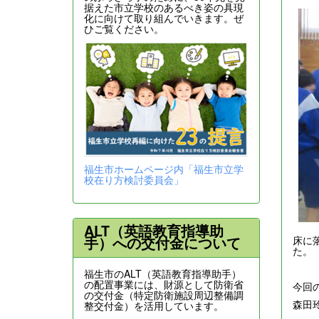
据えた市立学校のあるべき姿の具現
化に向けて取り組んでいきます。ぜ
ひご覧ください。
福生市ホームページ内「福生市立学
校在り方検討委員会」
ALT（英語教育指導助
床に
手）への交付金について
た。
福生市のALT（英語教育指導助手）
の配置事業には、財源として防衛省
今回
の交付金（特定防衛施設周辺整備調
森田
整交付金）を活用しています。