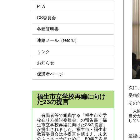
PTA
CS委員会
各種証明書
連絡メール（tetoru）
リンク
お知らせ
保護者ページ
次に
福生市立学校再編に向け
受精
た23の提言
その
「人
有識者等で組織する「福生市立学
自分
校在り方検討委員会」の報告書「福
して
生市立学校再編に向けた23の提言」
が提出されました。福生市・福生市
教育委員会は本提言を踏まえ、未来
最後
のふっさっ子のために、50年先を見