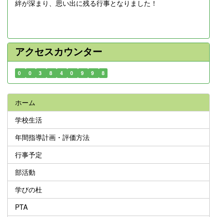
絆が深まり、思い出に残る行事となりました！
アクセスカウンター
0
0
3
8
4
0
9
9
8
ホーム
学校生活
年間指導計画・評価方法
行事予定
部活動
学びの杜
PTA