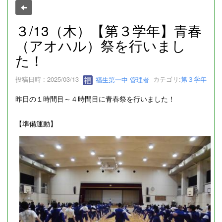
３/13（木）【第３学年】青春
（アオハル）祭を行いまし
た！
投稿日時 : 2025/03/13
福生第一中 管理者
カテゴリ:
第３学年
昨日の１時間目～４時間目に青春祭を行いました！
【準備運動】