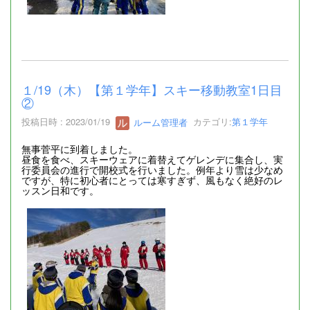
１/19（木）【第１学年】スキー移動教室1日目
②
投稿日時 : 2023/01/19
ルーム管理者
カテゴリ:
第１学年
無事菅平に到着しました。
昼食を食べ、スキーウェアに着替えてゲレンデに集合し、実
行委員会の進行で開校式を行いました。例年より雪は少なめ
ですが、特に初心者にとっては寒すぎず、風もなく絶好のレ
ッスン日和です。