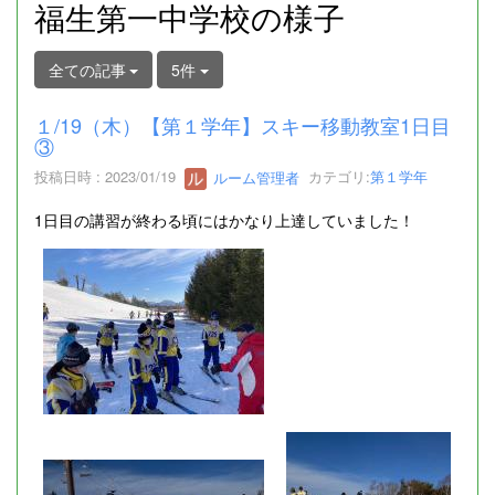
福生第一中学校の様子
全ての記事
5件
１/19（木）【第１学年】スキー移動教室1日目
③
投稿日時 : 2023/01/19
ルーム管理者
カテゴリ:
第１学年
1日目の講習が終わる頃にはかなり上達していました！