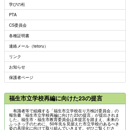
学びの杜
PTA
CS委員会
各種証明書
連絡メール（tetoru）
リンク
お知らせ
保護者ページ
福生市立学校再編に向けた23の提言
有識者等で組織する「福生市立学校在り方検討委員会」の
報告書「福生市立学校再編に向けた23の提言」が提出されま
した。福生市・福生市教育委員会は本提言を踏まえ、未来の
ふっさっ子のために、50年先を見据えた市立学校のあるべき
姿の具現化に向けて取り組んでいきます。ぜひご覧くださ