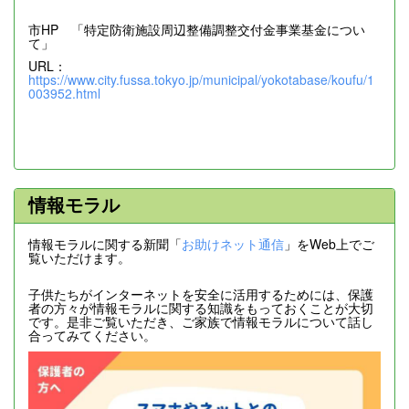
市HP 「特定防衛施設周辺整備調整交付金事業基金につい
て」
URL：
https://www.city.fussa.tokyo.jp/municipal/yokotabase/koufu/1
003952.html
情報モラル
情報モラルに関する新聞「
お助けネット通信
」をWeb上でご
覧いただけます。
子供たちがインターネットを安全に活用するためには、保護
者の方々が情報モラルに関する知識をもっておくことが大切
です。是非ご覧いただき、ご家族で情報モラルについて話し
合ってみてください。