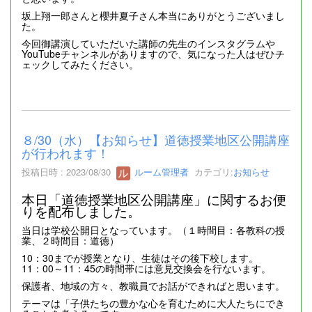
坂上翔一郎さんと櫻井夏子さん本当にありがとうございまし
た。
今回御講演していただいた講師の先生のインスタグラムや
YouTubeチャンネルがありますので、気になった人はぜひチ
ェックしてみたください。
８/30（水）【お知らせ】道徳授業地区公開講座
が行われます！
投稿日時 : 2023/08/30
ルーム管理者
カテゴリ:
お知らせ
本日「道徳授業地区公開講座」に関するお便
りを配布しました。
当日は学校公開日となっています。（１時間目：各教科の授
業、２時間目：道徳）
10：30までが授業となり、生徒はその後下校します。
11：00～11：45の時間帯には意見交換会を行ないます。
保護者、地域の方々、教職員でお話ができればと思います。
テーマは「子供たちの豊かな心を育むために大人たちにでき