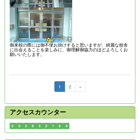
御来校の際には御不便お掛けすると思いますが、綺麗な校舎
に出会えることを楽しみに、御理解御協力のほどよろしくお
願いいたします。
1
2
»
アクセスカウンター
0
0
3
8
5
2
1
6
4