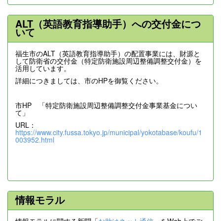
ALT（英語教育指導助手）への交付金につ
いて
福生市のALT（英語教育指導助手）の配置事業には、財源と
して防衛省の交付金（特定防衛施設周辺整備調整交付金）を
活用しています。
詳細につきましては、市のHPを御覧ください。
市HP 「特定防衛施設周辺整備調整交付金事業基金につい
て」
URL：
https://www.city.fussa.tokyo.jp/municipal/yokotabase/koufu/1
003952.html
情報モラル
情報モラルに関する新聞「
お助けネット通信
」をWeb上でご