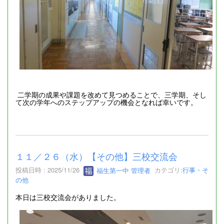
二学期の成果や課題を改めて見つめることで、三学期、そし
て次の学年へのステップアップの機会となれば幸いです。
１１／２６（水）【その他】三校交流会
投稿日時 : 2025/11/26
福生第一中 管理者
カテゴリ:
行事・そ
の他
本日は三校交流会がありました。