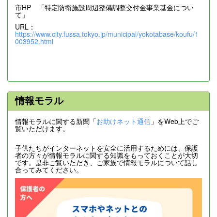
市HP 「特定防衛施設周辺整備調整交付金事業基金につい
て」
URL：
https://www.city.fussa.tokyo.jp/municipal/yokotabase/koufu/1
003952.html
情報モラル
情報モラルに関する新聞「
お助けネット通信
」をWeb上でご
覧いただけます。
子供たちがインターネットを安全に活用するためには、保護
者の方々が情報モラルに関する知識をもっておくことが大切
です。是非ご覧いただき、ご家族で情報モラルについて話し
合ってみてください。