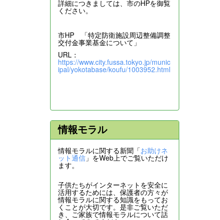
詳細につきましては、市のHPを御覧
ください。
市HP 「特定防衛施設周辺整備調整
交付金事業基金について」
URL：
https://www.city.fussa.tokyo.jp/munic
ipal/yokotabase/koufu/1003952.html
情報モラル
情報モラルに関する新聞「
お助けネ
ット通信
」をWeb上でご覧いただけ
ます。
子供たちがインターネットを安全に
活用するためには、保護者の方々が
情報モラルに関する知識をもってお
くことが大切です。是非ご覧いただ
き、ご家族で情報モラルについて話