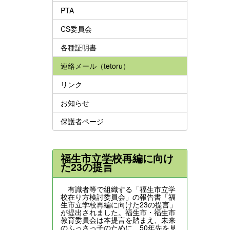
PTA
CS委員会
各種証明書
連絡メール（tetoru）
リンク
お知らせ
保護者ページ
福生市立学校再編に向け
た23の提言
有識者等で組織する「福生市立学
校在り方検討委員会」の報告書「福
生市立学校再編に向けた23の提言」
が提出されました。福生市・福生市
教育委員会は本提言を踏まえ、未来
のふっさっ子のために、50年先を見