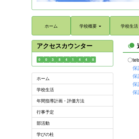
ホーム
学校概要
学校生活
アクセスカウンター
〇t
0
0
3
8
4
1
4
4
0
保
保
ホーム
保
学校生活
保
年間指導計画・評価方法
行事予定
部活動
学びの杜