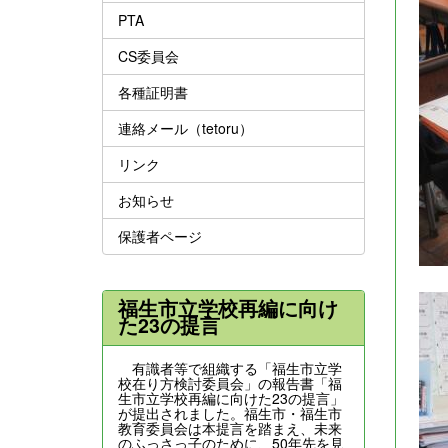
PTA
CS委員会
各種証明書
連絡メール（tetoru）
リンク
お知らせ
保護者ページ
福生市立学校再編に向け
た23の提言
有識者等で組織する「福生市立学
校在り方検討委員会」の報告書「福
生市立学校再編に向けた23の提言」
が提出されました。福生市・福生市
教育委員会は本提言を踏まえ、未来
のふっさっ子のために、50年先を見