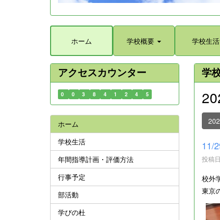
ホーム
学校概要
学校生活
アクセスカウンター
学
2
0
0
3
8
4
1
2
4
5
20
ホーム
学校生活
11
年間指導計画・評価方法
投稿日時
行事予定
校外
東京
部活動
学びの杜