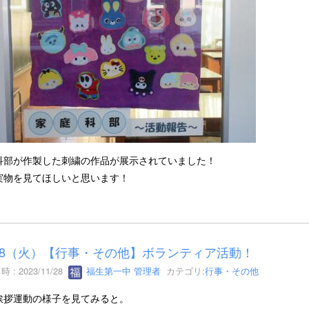
科部が作製した刺繍の作品が展示されていました！
実物を見てほしいと思います！
/28（火）【行事・その他】ボランティア活動！
 : 2023/11/28
福生第一中 管理者
カテゴリ:
行事・その他
挨拶運動の様子を見てみると。