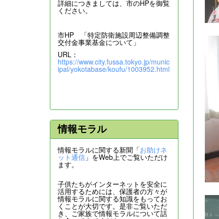
詳細につきましては、市のHPを御覧
ください。
市HP 「特定防衛施設周辺整備調整
交付金事業基金について」
URL：
https://www.city.fussa.tokyo.jp/munic
ipal/yokotabase/koufu/1003952.html
情報モラル
情報モラルに関する新聞「
お助けネ
ット通信
」をWeb上でご覧いただけ
ます。
子供たちがインターネットを安全に
活用するためには、保護者の方々が
情報モラルに関する知識をもってお
くことが大切です。是非ご覧いただ
き、ご家族で情報モラルについて話