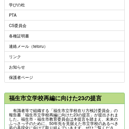
学びの杜
PTA
CS委員会
各種証明書
連絡メール（tetoru）
リンク
お知らせ
保護者ページ
福生市立学校再編に向けた23の提言
有識者等で組織する「福生市立学校在り方検討委員会」の
報告書「福生市立学校再編に向けた23の提言」が提出されま
した。福生市・福生市教育委員会は本提言を踏まえ、未来の
ふっさっ子のために、50年先を見据えた市立学校のあるべき
姿の具現化に向けて取り組んでいきます。ぜひご覧くださ