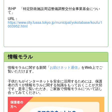
市HP 「特定防衛施設周辺整備調整交付金事業基金につい
て」
URL：
https://www.city.fussa.tokyo.jp/municipal/yokotabase/koufu/1
003952.html
情報モラル
情報モラルに関する新聞「
お助けネット通信
」をWeb上でご
覧いただけます。
子供たちがインターネットを安全に活用するためには、保護
者の方々が情報モラルに関する知識をもっておくことが大切
です。是非ご覧いただき、ご家族で情報モラルについて話し
合ってみてください。