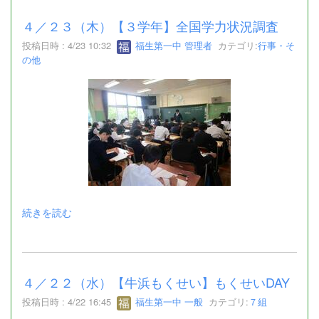
４／２３（木）【３学年】全国学力状況調査
投稿日時 : 4/23 10:32
福生第一中 管理者
カテゴリ:
行事・そ
の他
続きを読む
４／２２（水）【牛浜もくせい】もくせいDAY
投稿日時 : 4/22 16:45
福生第一中 一般
カテゴリ:
７組