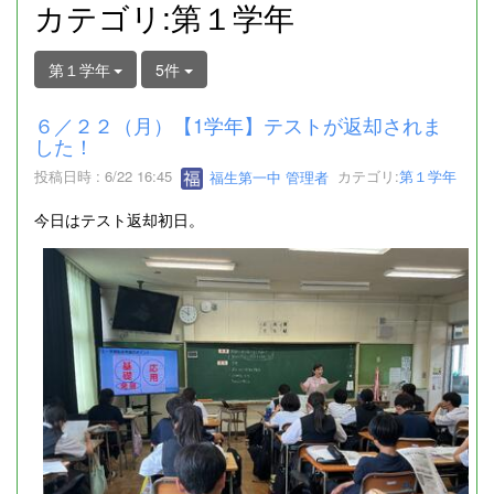
カテゴリ:第１学年
第１学年
5件
６／２２（月）【1学年】テストが返却されま
した！
投稿日時 : 6/22 16:45
福生第一中 管理者
カテゴリ:
第１学年
今日はテスト返却初日。