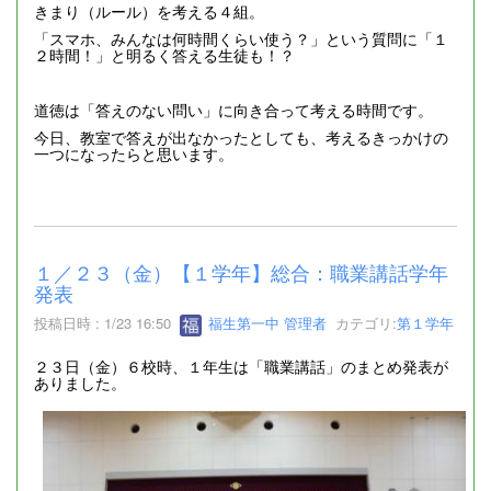
きまり（ルール）を考える４組。
「スマホ、みんなは何時間くらい使う？」という質問に「１
２時間！」と明るく答える生徒も！？
道徳は「答えのない問い」に向き合って考える時間です。
今日、教室で答えが出なかったとしても、考えるきっかけの
一つになったらと思います。
１／２３（金）【１学年】総合：職業講話学年
発表
投稿日時 : 1/23 16:50
福生第一中 管理者
カテゴリ:
第１学年
２３日（金）６校時、１年生は「職業講話」のまとめ発表が
ありました。