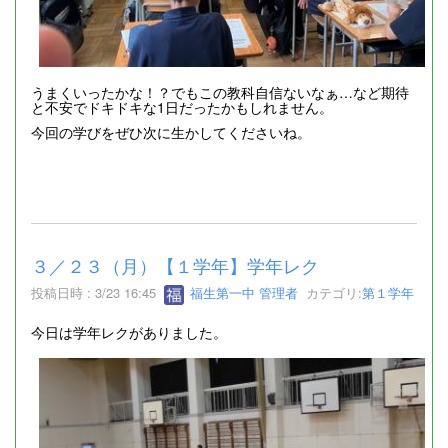
うまくいったかな！？でもこの教科自信ないなぁ…など期待
と不安でドキドキな1日だったかもしれません。
今回の学びをぜひ次に生かしてくださいね。
３／２３（月）【１学年】学年レク
投稿日時 : 3/23 16:45
福生第一中 管理者
カテゴリ:
第１学年
今日は学年レクがありました。