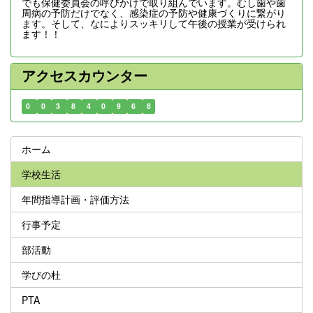
でも保健委員会の呼びかけで取り組んでいます。むし歯や歯
周病の予防だけでなく、感染症の予防や健康づくりに繋がり
ます。そして、なによりスッキリして午後の授業が受けられ
ます！！
アクセスカウンター
0
0
3
8
4
0
9
6
8
ホーム
学校生活
年間指導計画・評価方法
行事予定
部活動
学びの杜
PTA