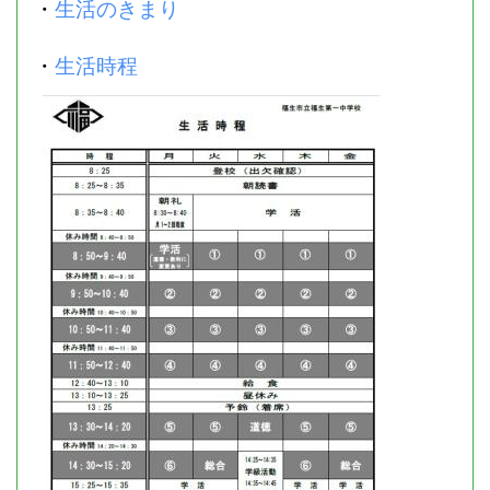
・
生活のきまり
・
生活時程