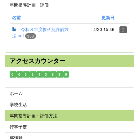
年間指導計画・評価
名前
更新日
令和８年度教科別評価方
4/30 15:46
法.pdf
353
アクセスカウンター
0
0
3
8
4
3
6
3
0
ホーム
学校生活
年間指導計画・評価方法
行事予定
部活動