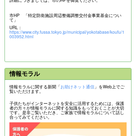
詳細につきましては、市のHPを御覧ください。
市HP 「特定防衛施設周辺整備調整交付金事業基金につい
て」
URL：
https://www.city.fussa.tokyo.jp/municipal/yokotabase/koufu/1
003952.html
情報モラル
情報モラルに関する新聞「
お助けネット通信
」をWeb上でご
覧いただけます。
子供たちがインターネットを安全に活用するためには、保護
者の方々が情報モラルに関する知識をもっておくことが大切
です。是非ご覧いただき、ご家族で情報モラルについて話し
合ってみてください。