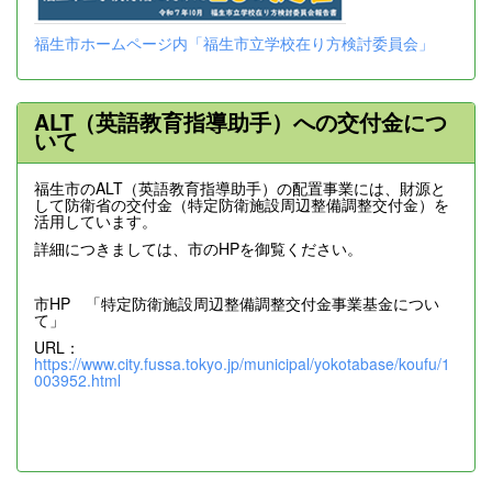
福生市ホームページ内「福生市立学校在り方検討委員会」
ALT（英語教育指導助手）への交付金につ
いて
福生市のALT（英語教育指導助手）の配置事業には、財源と
して防衛省の交付金（特定防衛施設周辺整備調整交付金）を
活用しています。
詳細につきましては、市のHPを御覧ください。
市HP 「特定防衛施設周辺整備調整交付金事業基金につい
て」
URL：
https://www.city.fussa.tokyo.jp/municipal/yokotabase/koufu/1
003952.html