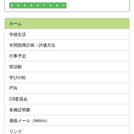
0
0
3
8
4
1
6
9
7
ホーム
学校生活
年間指導計画・評価方法
行事予定
部活動
学びの杜
PTA
CS委員会
各種証明書
連絡メール（tetoru）
リンク