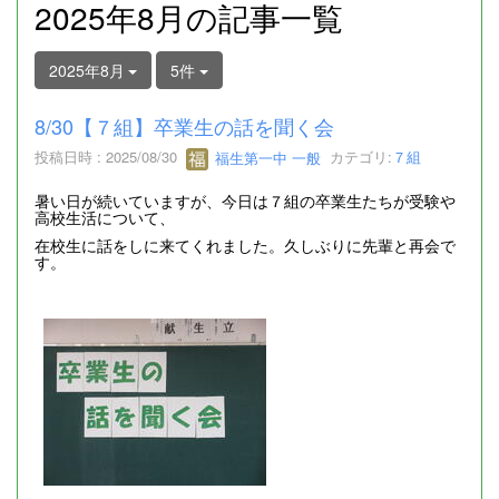
2025年8月の記事一覧
2025年8月
5件
8/30【７組】卒業生の話を聞く会
投稿日時 : 2025/08/30
福生第一中 一般
カテゴリ:
７組
暑い日が続いていますが、今日は７組の卒業生たちが受験や
高校生活について、
在校生に話をしに来てくれました。久しぶりに先輩と再会で
す。