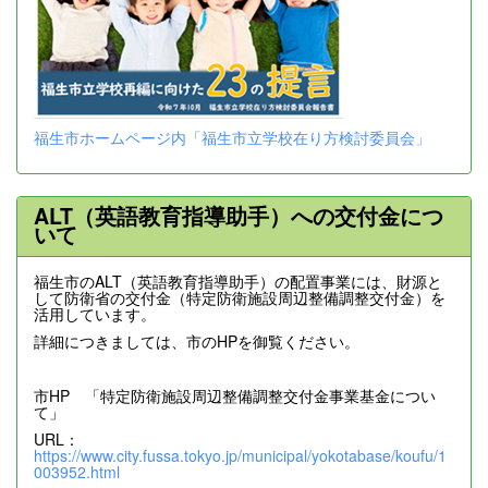
福生市ホームページ内「福生市立学校在り方検討委員会」
ALT（英語教育指導助手）への交付金につ
いて
福生市のALT（英語教育指導助手）の配置事業には、財源と
して防衛省の交付金（特定防衛施設周辺整備調整交付金）を
活用しています。
詳細につきましては、市のHPを御覧ください。
市HP 「特定防衛施設周辺整備調整交付金事業基金につい
て」
URL：
https://www.city.fussa.tokyo.jp/municipal/yokotabase/koufu/1
003952.html