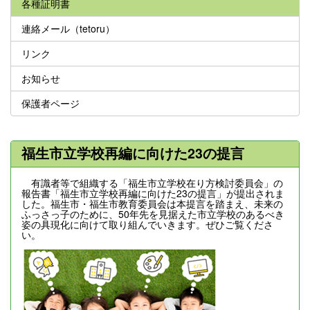
各種証明書
連絡メール（tetoru）
リンク
お知らせ
保護者ページ
福生市立学校再編に向けた23の提言
有識者等で組織する「福生市立学校在り方検討委員会」の
報告書「福生市立学校再編に向けた23の提言」が提出されま
した。福生市・福生市教育委員会は本提言を踏まえ、未来の
ふっさっ子のために、50年先を見据えた市立学校のあるべき
姿の具現化に向けて取り組んでいきます。ぜひご覧くださ
い。