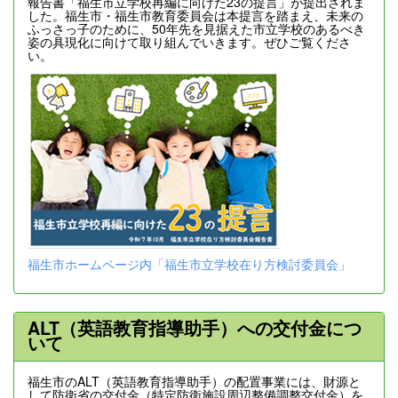
報告書「福生市立学校再編に向けた23の提言」が提出されま
した。福生市・福生市教育委員会は本提言を踏まえ、未来の
ふっさっ子のために、50年先を見据えた市立学校のあるべき
姿の具現化に向けて取り組んでいきます。ぜひご覧くださ
い。
福生市ホームページ内「福生市立学校在り方検討委員会」
ALT（英語教育指導助手）への交付金につ
いて
福生市のALT（英語教育指導助手）の配置事業には、財源と
して防衛省の交付金（特定防衛施設周辺整備調整交付金）を