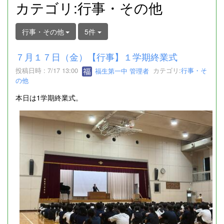
カテゴリ:行事・その他
行事・その他
5件
７月１７日（金）【行事】１学期終業式
投稿日時 : 7/17 13:00
福生第一中 管理者
カテゴリ:
行事・そ
の他
本日は1学期終業式。