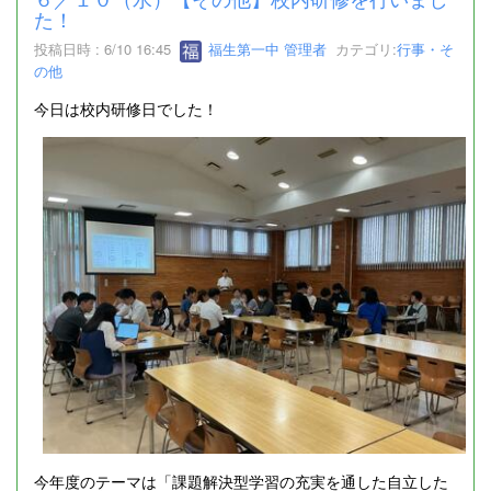
た！
投稿日時 : 6/10 16:45
福生第一中 管理者
カテゴリ:
行事・そ
の他
今日は校内研修日でした！
今年度のテーマは「課題解決型学習の充実を通した自立した