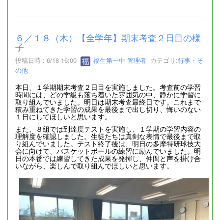
６／１８（木）【全学年】期末考査２日目の様
子
投稿日時 : 6/18 16:00
福生第一中 管理者
カテゴリ:
行事・そ
の他
本日、１学期期末考査２日目を実施しました。考査前の学習
時間には、どの学級も落ち着いた雰囲気の中、静かに学習に
取り組んでいました。明日は期末考査最終日です。これまで
積み重ねてきた学習の成果を最後まで出し切り、悔いのない
１日にしてほしいと思います。
また、８組では到達度テストを実施し、１学期の学習内容の
理解度を確認しました。生徒たちは真剣な表情で最後まで取
り組んでいました。テスト終了後は、明日の多摩特研球技大
会に向けて、バスケットボールの練習に励んでいました。明
日の本番では練習してきた成果を発揮し、仲間と声を掛け合
いながら、楽しんで取り組んでほしいと思います。