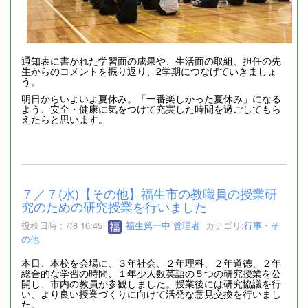
通知表に書かれた学習面の成果や、生活面の取組、担任の先
生からのコメントを振り返り、2学期につなげていきましょ
う。
明日からいよいよ夏休み。「一番楽しかった夏休み」になる
よう、安全・健康に気をつけて充実した時間を過ごしてもら
えたらと思います。
７／７(水)【その他】福生市の教職員の授業研
究のための研究授業を行いました
投稿日時 : 7/8 16:45
福生第一中 管理者
カテゴリ:
行事・そ
の他
本日、本校を会場に、３年社会、２年理科、２年道徳、２年
総合的な学習の時間、１年少人数英語の５つの研究授業を公
開し、市内の教員が参観しました。授業後には研究協議を行
い、より良い授業づくりに向けて活発な意見交換を行いまし
た。