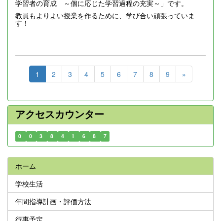
学習者の育成 ～個に応じた学習過程の充実～」です。
教員もよりよい授業を作るために、学び合い頑張っていま
す！
1
2
3
4
5
6
7
8
9
»
アクセスカウンター
0
0
3
8
4
1
6
8
7
ホーム
学校生活
年間指導計画・評価方法
行事予定