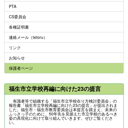
PTA
CS委員会
各種証明書
連絡メール（tetoru）
リンク
お知らせ
保護者ページ
福生市立学校再編に向けた23の提言
有識者等で組織する「福生市立学校在り方検討委員会」の
報告書「福生市立学校再編に向けた23の提言」が提出されま
した。福生市・福生市教育委員会は本提言を踏まえ、未来の
ふっさっ子のために、50年先を見据えた市立学校のあるべき
姿の具現化に向けて取り組んでいきます。ぜひご覧くださ
い。