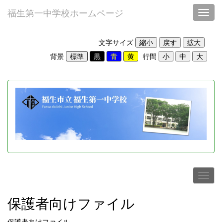
福生第一中学校ホームページ
Toggl
文字サイズ
背景
行間
保護者向けファイル
保護者向けファイル