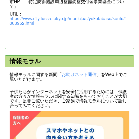
市HP 「特定防衛施設周辺整備調整交付金事業基金につい
て」
URL：
https://www.city.fussa.tokyo.jp/municipal/yokotabase/koufu/1
003952.html
情報モラル
情報モラルに関する新聞「
お助けネット通信
」をWeb上でご
覧いただけます。
子供たちがインターネットを安全に活用するためには、保護
者の方々が情報モラルに関する知識をもっておくことが大切
です。是非ご覧いただき、ご家族で情報モラルについて話し
合ってみてください。