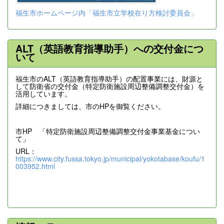
福生市ホームページ内「福生市立学校在り方検討委員会」
ALT（英語教育指導助手）への交付金につ
いて
福生市のALT（英語教育指導助手）の配置事業には、財源と
して防衛省の交付金（特定防衛施設周辺整備調整交付金）を
活用しています。
詳細につきましては、市のHPを御覧ください。
市HP 「特定防衛施設周辺整備調整交付金事業基金につい
て」
URL：
https://www.city.fussa.tokyo.jp/municipal/yokotabase/koufu/1
003952.html