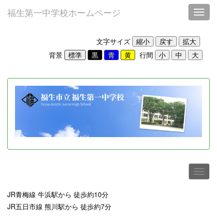
福生第一中学校ホームページ
Toggl
文字サイズ
背景
行間
JR青梅線 牛浜駅から 徒歩約10分
JR五日市線 熊川駅から 徒歩約7分