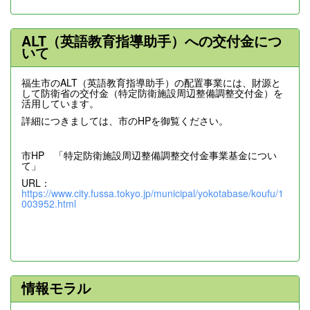
ALT（英語教育指導助手）への交付金につ
いて
福生市のALT（英語教育指導助手）の配置事業には、財源と
して防衛省の交付金（特定防衛施設周辺整備調整交付金）を
活用しています。
詳細につきましては、市のHPを御覧ください。
市HP 「特定防衛施設周辺整備調整交付金事業基金につい
て」
URL：
https://www.city.fussa.tokyo.jp/municipal/yokotabase/koufu/1
003952.html
情報モラル