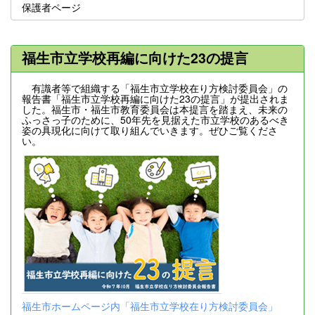
保護者ページ
福生市立学校再編に向けた23の提言
有識者等で組織する「福生市立学校在り方検討委員会」の
報告書「福生市立学校再編に向けた23の提言」が提出されま
した。福生市・福生市教育委員会は本提言を踏まえ、未来の
ふっさっ子のために、50年先を見据えた市立学校のあるべき
姿の具現化に向けて取り組んでいきます。ぜひご覧くださ
い。
福生市ホームページ内「福生市立学校在り方検討委員会」