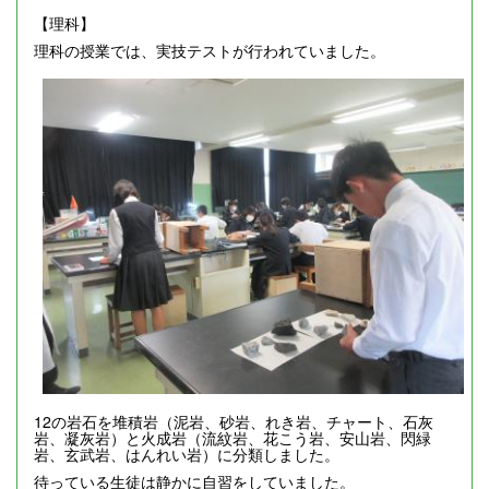
【理科】
理科の授業では、実技テストが行われていました。
12の岩石を堆積岩（泥岩、砂岩、れき岩、チャート、石灰
岩、凝灰岩）と火成岩（流紋岩、花こう岩、安山岩、閃緑
岩、玄武岩、はんれい岩）に分類しました。
待っている生徒は静かに自習をしていました。