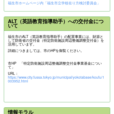
福生市ホームページ内「福生市立学校在り方検討委員会」
ALT（英語教育指導助手）への交付金につ
いて
福生市のALT（英語教育指導助手）の配置事業には、財源と
して防衛省の交付金（特定防衛施設周辺整備調整交付金）を
活用しています。
詳細につきましては、市のHPを御覧ください。
市HP 「特定防衛施設周辺整備調整交付金事業基金につい
て」
URL：
https://www.city.fussa.tokyo.jp/municipal/yokotabase/koufu/1
003952.html
情報モラル