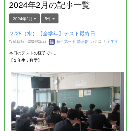
2024年2月の記事一覧
2024年2月
5件
２/28（水）【全学年】テスト最終日！
投稿日時 : 2024/02/28
福生第一中 管理者
カテゴリ:
全学年
本日のテストの様子です。
【１年生：数学】