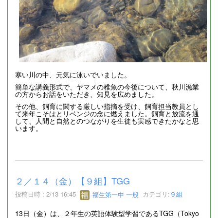
寒い川の中、元気に泳いでいました。
簡単な講義形式で、ヤマメの稚魚の今後について、秋川漁業
の方からお話をいただき、知見を広めました。
その他、飼育に関する厳しい指摘を受け、飼育担当教員とし
て来年こそはとリベンジの念に燃えました。飼育と放流を通
して、人間と自然とのつながりを生徒も実感できたかなと思
います。
２／１４（金）【９組】TGG
投稿日時 : 2/13 16:45
福生第一中 一般
カテゴリ:
９組
13日（金）は、２年生の英語体験型学習であるTGG（Tokyo