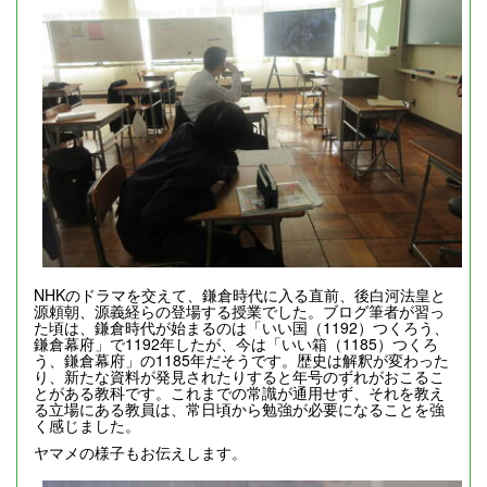
NHKのドラマを交えて、鎌倉時代に入る直前、後白河法皇と
源頼朝、源義経らの登場する授業でした。ブログ筆者が習っ
た頃は、鎌倉時代が始まるのは「いい国（1192）つくろう、
鎌倉幕府」で1192年したが、今は「いい箱（1185）つくろ
う、鎌倉幕府」の1185年だそうです。歴史は解釈が変わった
り、新たな資料が発見されたりすると年号のずれがおこるこ
とがある教科です。これまでの常識が通用せず、それを教え
る立場にある教員は、常日頃から勉強が必要になることを強
く感じました。
ヤマメの様子もお伝えします。