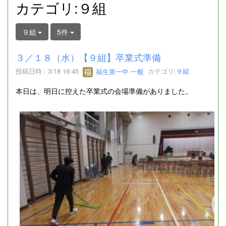
カテゴリ:９組
９組
5件
３／１８（水）【９組】卒業式準備
投稿日時 : 3/18 16:45
福生第一中 一般
カテゴリ:
９組
本日は、明日に控えた卒業式の会場準備がありました。