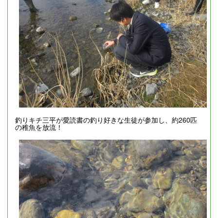
釣りキチ三平が愛読書の釣り好きな生徒が参加し、約260匹
の稚魚を放流！