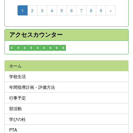
1
2
3
4
5
6
7
8
9
»
アクセスカウンター
0
0
3
8
4
4
6
6
6
ホーム
学校生活
年間指導計画・評価方法
行事予定
部活動
学びの杜
PTA