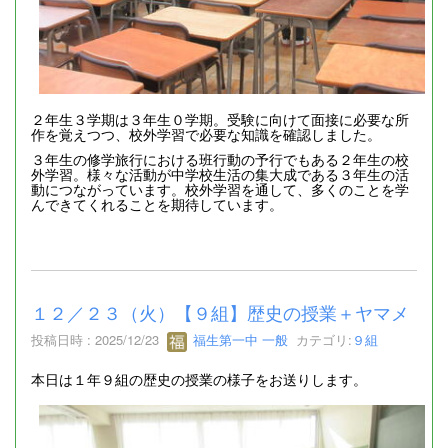
２年生３学期は３年生０学期。受験に向けて面接に必要な所
作を覚えつつ、校外学習で必要な知識を確認しました。
３年生の修学旅行における班行動の予行でもある２年生の校
外学習。様々な活動が中学校生活の集大成である３年生の活
動につながっています。校外学習を通して、多くのことを学
んできてくれることを期待しています。
１２／２３（火）【９組】歴史の授業＋ヤマメ
投稿日時 : 2025/12/23
福生第一中 一般
カテゴリ:
９組
本日は１年９組の歴史の授業の様子をお送りします。